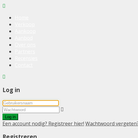
Home
Verkoop
Aankoop
Aanbod
Over ons
Partners
Recensies
Contact
Log in
Log in
Een account nodig? Registreer hier!
Wachtwoord vergeten
Registreren