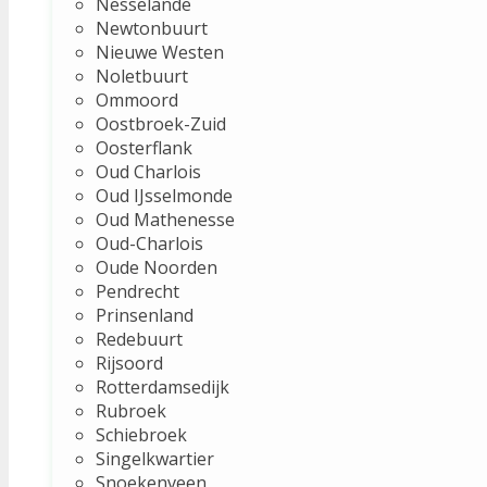
Nesselande
Newtonbuurt
Nieuwe Westen
Noletbuurt
Ommoord
Oostbroek-Zuid
Oosterflank
Oud Charlois
Oud IJsselmonde
Oud Mathenesse
Oud-Charlois
Oude Noorden
Pendrecht
Prinsenland
Redebuurt
Rijsoord
Rotterdamsedijk
Rubroek
Schiebroek
Singelkwartier
Snoekenveen