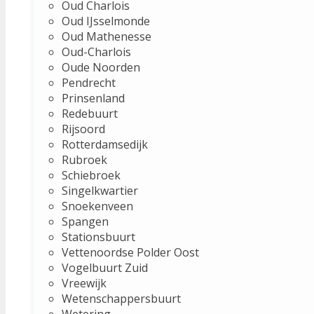
Oud Charlois
Oud IJsselmonde
Oud Mathenesse
Oud-Charlois
Oude Noorden
Pendrecht
Prinsenland
Redebuurt
Rijsoord
Rotterdamsedijk
Rubroek
Schiebroek
Singelkwartier
Snoekenveen
Spangen
Stationsbuurt
Vettenoordse Polder Oost
Vogelbuurt Zuid
Vreewijk
Wetenschappersbuurt
Wetering