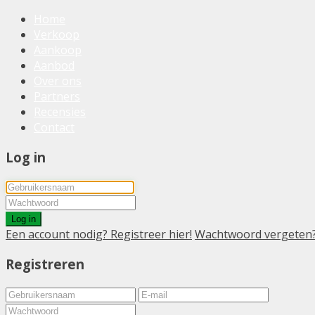
Home
Verkoop
Aankoop
Aanbod
Over ons
Partners
Recensies
Contact
Log in
Log in
Een account nodig? Registreer hier!
Wachtwoord vergeten
Registreren