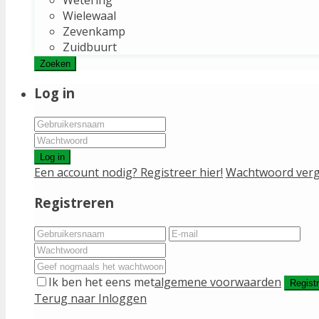
Wielewaal
Zevenkamp
Zuidbuurt
Zoeken
Log in
Log in
Een account nodig? Registreer hier!
Wachtwoord verg
Registreren
Ik ben het eens met
algemene voorwaarden
Regist
Terug naar Inloggen