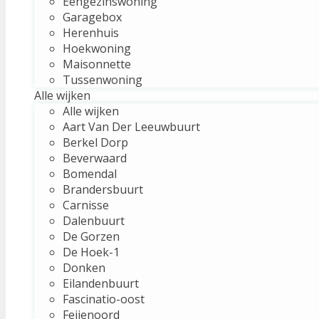
Eengezinswoning
Garagebox
Herenhuis
Hoekwoning
Maisonnette
Tussenwoning
Alle wijken
Alle wijken
Aart Van Der Leeuwbuurt
Berkel Dorp
Beverwaard
Bomendal
Brandersbuurt
Carnisse
Dalenbuurt
De Gorzen
De Hoek-1
Donken
Eilandenbuurt
Fascinatio-oost
Feijenoord