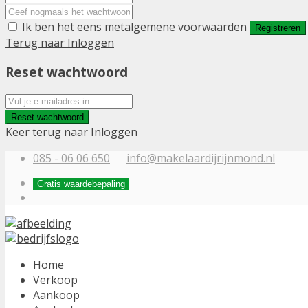
Ik ben het eens met
algemene voorwaarden
Registreren
Terug naar Inloggen
Reset wachtwoord
Reset wachtwoord
Keer terug naar Inloggen
085 - 06 06 650
info@makelaardijrijnmond.nl
Gratis waardebepaling
Home
Verkoop
Aankoop