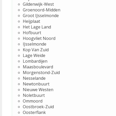
Gildenwijk-West
Groenoord-Midden
Groot IJsselmonde
Heijplaat
Het Lage Land
Hofbuurt
Hoogvliet Noord
IJsselmonde
Kop Van Zuid
Lage Weide
Lombardijen
Maasboulevard
Morgenstond-Zuid
Nesselande
Newtonbuurt
Nieuwe Westen
Noletbuurt
Ommoord
Oostbroek-Zuid
Oosterflank