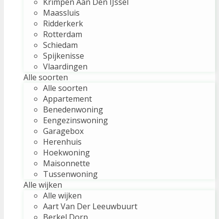
Krimpen Aan Den IJssel
Maassluis
Ridderkerk
Rotterdam
Schiedam
Spijkenisse
Vlaardingen
Alle soorten
Alle soorten
Appartement
Benedenwoning
Eengezinswoning
Garagebox
Herenhuis
Hoekwoning
Maisonnette
Tussenwoning
Alle wijken
Alle wijken
Aart Van Der Leeuwbuurt
Berkel Dorp