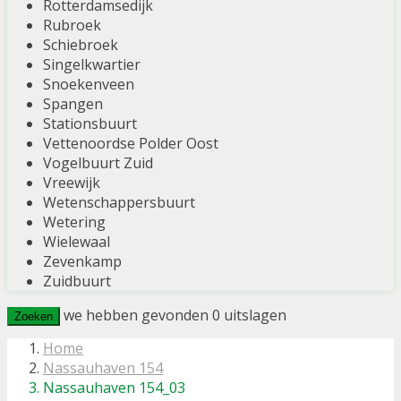
Rotterdamsedijk
Rubroek
Schiebroek
Singelkwartier
Snoekenveen
Spangen
Stationsbuurt
Vettenoordse Polder Oost
Vogelbuurt Zuid
Vreewijk
Wetenschappersbuurt
Wetering
Wielewaal
Zevenkamp
Zuidbuurt
we hebben gevonden
0
uitslagen
Zoeken
Home
Nassauhaven 154
Nassauhaven 154_03