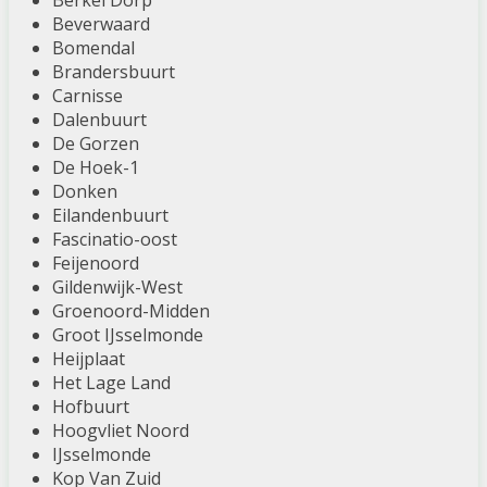
Berkel Dorp
Beverwaard
Bomendal
Brandersbuurt
Carnisse
Dalenbuurt
De Gorzen
De Hoek-1
Donken
Eilandenbuurt
Fascinatio-oost
Feijenoord
Gildenwijk-West
Groenoord-Midden
Groot IJsselmonde
Heijplaat
Het Lage Land
Hofbuurt
Hoogvliet Noord
IJsselmonde
Kop Van Zuid