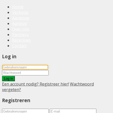
Home
Verkoop
Aankoop
Aanbod
Over ons
Partners
Recensies
Contact
Log in
Log in
Een account nodig? Registreer hier!
Wachtwoord
vergeten?
Registreren