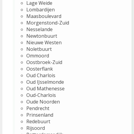
Lage Weide
Lombardijen
Maasboulevard
Morgenstond-Zuid
Nesselande
Newtonbuurt
Nieuwe Westen
Noletbuurt
Ommoord
Oostbroek-Zuid
Oosterflank
Oud Charlois
Oud IJsselmonde
Oud Mathenesse
Oud-Charlois
Oude Noorden
Pendrecht
Prinsenland
Redebuurt
Rijsoord