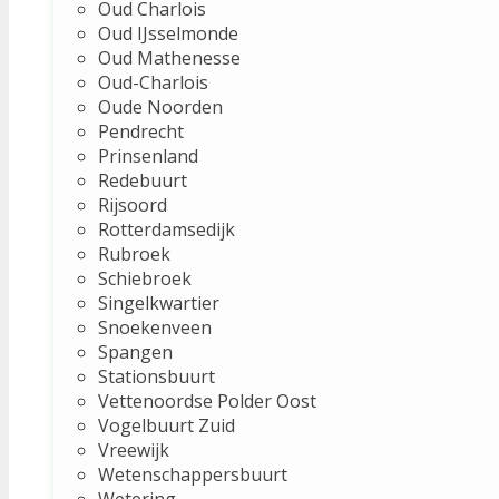
Oud Charlois
Oud IJsselmonde
Oud Mathenesse
Oud-Charlois
Oude Noorden
Pendrecht
Prinsenland
Redebuurt
Rijsoord
Rotterdamsedijk
Rubroek
Schiebroek
Singelkwartier
Snoekenveen
Spangen
Stationsbuurt
Vettenoordse Polder Oost
Vogelbuurt Zuid
Vreewijk
Wetenschappersbuurt
Wetering