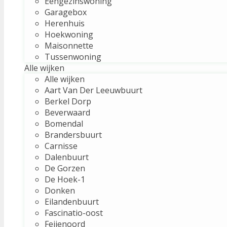
Eengezinswoning
Garagebox
Herenhuis
Hoekwoning
Maisonnette
Tussenwoning
Alle wijken
Alle wijken
Aart Van Der Leeuwbuurt
Berkel Dorp
Beverwaard
Bomendal
Brandersbuurt
Carnisse
Dalenbuurt
De Gorzen
De Hoek-1
Donken
Eilandenbuurt
Fascinatio-oost
Feijenoord