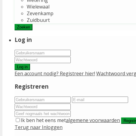
Wielewaal
Zevenkamp
Zuidbuurt
Zoeken
Log in
Log in
Een account nodig? Registreer hier!
Wachtwoord verg
Registreren
Ik ben het eens met
algemene voorwaarden
Regist
Terug naar Inloggen