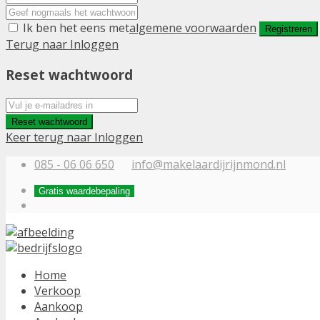
Ik ben het eens met
algemene voorwaarden
Registreren
Terug naar Inloggen
Reset wachtwoord
Reset wachtwoord
Keer terug naar Inloggen
085 - 06 06 650
info@makelaardijrijnmond.nl
Gratis waardebepaling
Home
Verkoop
Aankoop