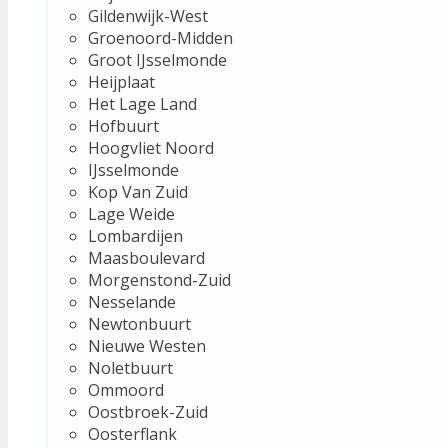
Gildenwijk-West
Groenoord-Midden
Groot IJsselmonde
Heijplaat
Het Lage Land
Hofbuurt
Hoogvliet Noord
IJsselmonde
Kop Van Zuid
Lage Weide
Lombardijen
Maasboulevard
Morgenstond-Zuid
Nesselande
Newtonbuurt
Nieuwe Westen
Noletbuurt
Ommoord
Oostbroek-Zuid
Oosterflank