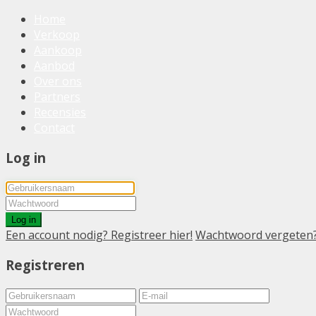
Home
Verkoop
Aankoop
Aanbod
Over ons
Partners
Recensies
Contact
Log in
Log in
Een account nodig? Registreer hier!
Wachtwoord vergeten
Registreren