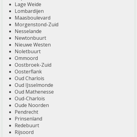
Lage Weide
Lombardijen
Maasboulevard
Morgenstond-Zuid
Nesselande
Newtonbuurt
Nieuwe Westen
Noletbuurt
Ommoord
Oostbroek-Zuid
Oosterflank
Oud Charlois
Oud IJsselmonde
Oud Mathenesse
Oud-Charlois
Oude Noorden
Pendrecht
Prinsenland
Redebuurt
Rijsoord