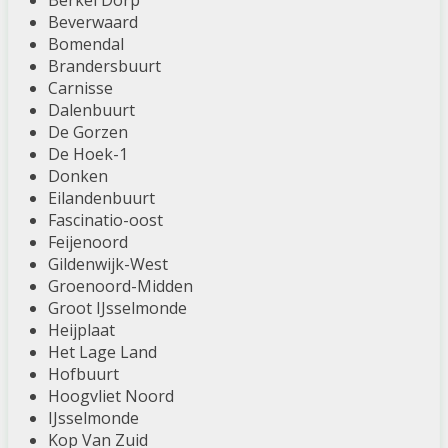
Berkel Dorp
Beverwaard
Bomendal
Brandersbuurt
Carnisse
Dalenbuurt
De Gorzen
De Hoek-1
Donken
Eilandenbuurt
Fascinatio-oost
Feijenoord
Gildenwijk-West
Groenoord-Midden
Groot IJsselmonde
Heijplaat
Het Lage Land
Hofbuurt
Hoogvliet Noord
IJsselmonde
Kop Van Zuid