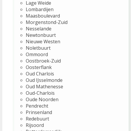
Lage Weide
Lombardijen
Maasboulevard
Morgenstond-Zuid
Nesselande
Newtonbuurt
Nieuwe Westen
Noletbuurt
Ommoord
Oostbroek-Zuid
Oosterflank
Oud Charlois
Oud IJsselmonde
Oud Mathenesse
Oud-Charlois
Oude Noorden
Pendrecht
Prinsenland
Redebuurt
Rijsoord