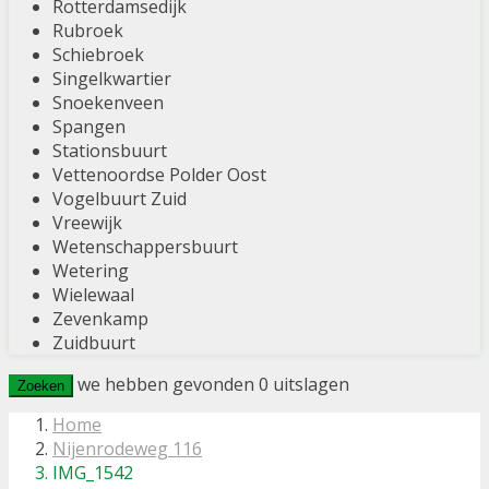
Rotterdamsedijk
Rubroek
Schiebroek
Singelkwartier
Snoekenveen
Spangen
Stationsbuurt
Vettenoordse Polder Oost
Vogelbuurt Zuid
Vreewijk
Wetenschappersbuurt
Wetering
Wielewaal
Zevenkamp
Zuidbuurt
we hebben gevonden
0
uitslagen
Zoeken
Home
Nijenrodeweg 116
IMG_1542