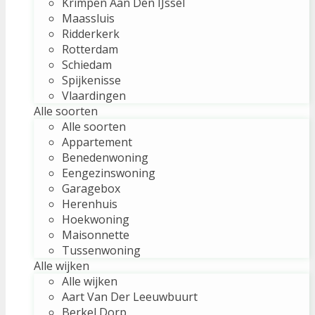
Krimpen Aan Den IJssel
Maassluis
Ridderkerk
Rotterdam
Schiedam
Spijkenisse
Vlaardingen
Alle soorten
Alle soorten
Appartement
Benedenwoning
Eengezinswoning
Garagebox
Herenhuis
Hoekwoning
Maisonnette
Tussenwoning
Alle wijken
Alle wijken
Aart Van Der Leeuwbuurt
Berkel Dorp