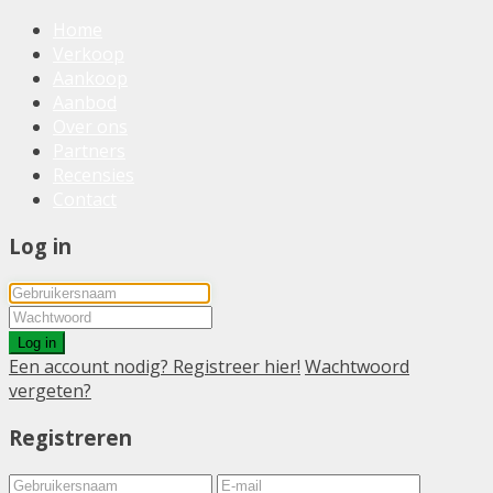
Home
Verkoop
Aankoop
Aanbod
Over ons
Partners
Recensies
Contact
Log in
Log in
Een account nodig? Registreer hier!
Wachtwoord
vergeten?
Registreren