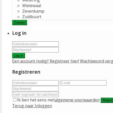
Wielewaal
Zevenkamp
Zuidbuurt
Zoeken
Log in
Log in
Een account nodig? Registreer hier!
Wachtwoord verg
Registreren
Ik ben het eens met
algemene voorwaarden
Regist
Terug naar Inloggen