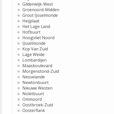
Gildenwijk-West
Groenoord-Midden
Groot IJsselmonde
Heijplaat
Het Lage Land
Hofbuurt
Hoogvliet Noord
IJsselmonde
Kop Van Zuid
Lage Weide
Lombardijen
Maasboulevard
Morgenstond-Zuid
Nesselande
Newtonbuurt
Nieuwe Westen
Noletbuurt
Ommoord
Oostbroek-Zuid
Oosterflank