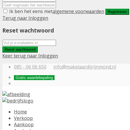
Ik ben het eens met
algemene voorwaarden
Registreren
Terug naar Inloggen
Reset wachtwoord
Reset wachtwoord
Keer terug naar Inloggen
085 - 06 06 650
info@makelaardijrijnmond.nl
Gratis waardebepaling
Home
Verkoop
Aankoop