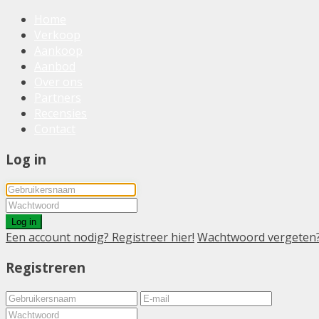
Home
Verkoop
Aankoop
Aanbod
Over ons
Partners
Recensies
Contact
Log in
Log in
Een account nodig? Registreer hier!
Wachtwoord vergeten
Registreren