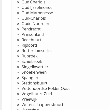
Oud Charlois
Oud IJsselmonde
Oud Mathenesse
Oud-Charlois
Oude Noorden
Pendrecht
Prinsenland
Redebuurt
Rijsoord
Rotterdamsedijk
Rubroek
Schiebroek
Singelkwartier
Snoekenveen
Spangen
Stationsbuurt
Vettenoordse Polder Oost
Vogelbuurt Zuid
Vreewijk
Wetenschappersbuurt
Wetering