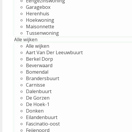
Eengezinswoning
Garagebox
Herenhuis
Hoekwoning
Maisonnette
Tussenwoning
Alle wijken
Alle wijken
Aart Van Der Leeuwbuurt
Berkel Dorp
Beverwaard
Bomendal
Brandersbuurt
Carnisse
Dalenbuurt
De Gorzen
De Hoek-1
Donken
Eilandenbuurt
Fascinatio-oost
Feijenoord