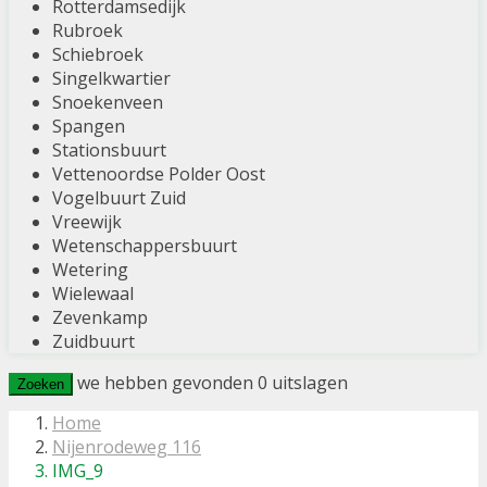
Rotterdamsedijk
Rubroek
Schiebroek
Singelkwartier
Snoekenveen
Spangen
Stationsbuurt
Vettenoordse Polder Oost
Vogelbuurt Zuid
Vreewijk
Wetenschappersbuurt
Wetering
Wielewaal
Zevenkamp
Zuidbuurt
we hebben gevonden
0
uitslagen
Zoeken
Home
Nijenrodeweg 116
IMG_9