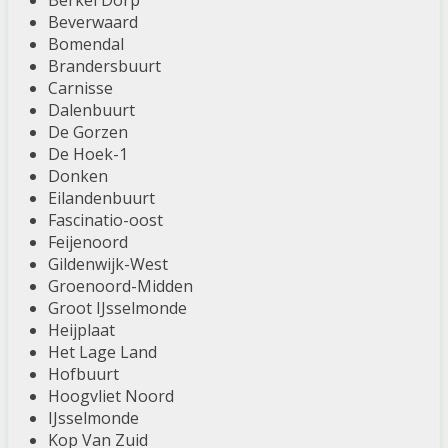
Berkel Dorp
Beverwaard
Bomendal
Brandersbuurt
Carnisse
Dalenbuurt
De Gorzen
De Hoek-1
Donken
Eilandenbuurt
Fascinatio-oost
Feijenoord
Gildenwijk-West
Groenoord-Midden
Groot IJsselmonde
Heijplaat
Het Lage Land
Hofbuurt
Hoogvliet Noord
IJsselmonde
Kop Van Zuid