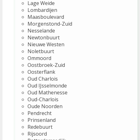
Lage Weide
Lombardijen
Maasboulevard
Morgenstond-Zuid
Nesselande
Newtonbuurt
Nieuwe Westen
Noletbuurt
Ommoord
Oostbroek-Zuid
Oosterflank
Oud Charlois
Oud IJsselmonde
Oud Mathenesse
Oud-Charlois
Oude Noorden
Pendrecht
Prinsenland
Redebuurt
Rijsoord