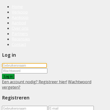
Home
Verkoop
Aankoop
Aanbod
Over ons
Partners
Recensies
Contact
Log in
Log in
Een account nodig? Registreer hier!
Wachtwoord
vergeten?
Registreren