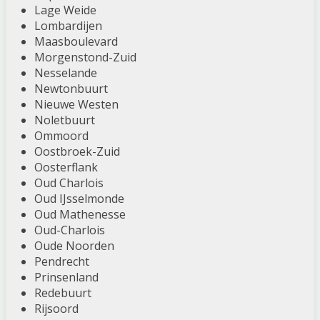
Lage Weide
Lombardijen
Maasboulevard
Morgenstond-Zuid
Nesselande
Newtonbuurt
Nieuwe Westen
Noletbuurt
Ommoord
Oostbroek-Zuid
Oosterflank
Oud Charlois
Oud IJsselmonde
Oud Mathenesse
Oud-Charlois
Oude Noorden
Pendrecht
Prinsenland
Redebuurt
Rijsoord