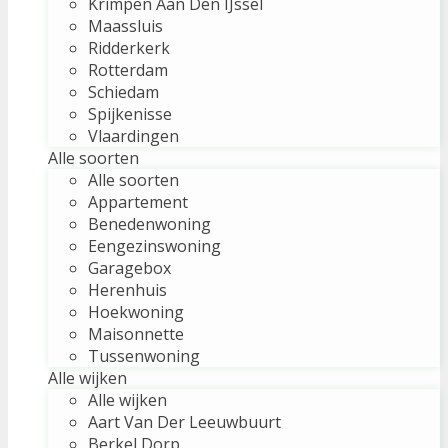
Krimpen Aan Den IJssel
Maassluis
Ridderkerk
Rotterdam
Schiedam
Spijkenisse
Vlaardingen
Alle soorten
Alle soorten
Appartement
Benedenwoning
Eengezinswoning
Garagebox
Herenhuis
Hoekwoning
Maisonnette
Tussenwoning
Alle wijken
Alle wijken
Aart Van Der Leeuwbuurt
Berkel Dorp