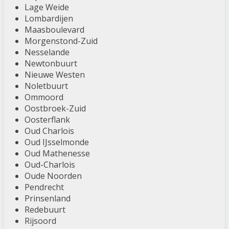
Lage Weide
Lombardijen
Maasboulevard
Morgenstond-Zuid
Nesselande
Newtonbuurt
Nieuwe Westen
Noletbuurt
Ommoord
Oostbroek-Zuid
Oosterflank
Oud Charlois
Oud IJsselmonde
Oud Mathenesse
Oud-Charlois
Oude Noorden
Pendrecht
Prinsenland
Redebuurt
Rijsoord