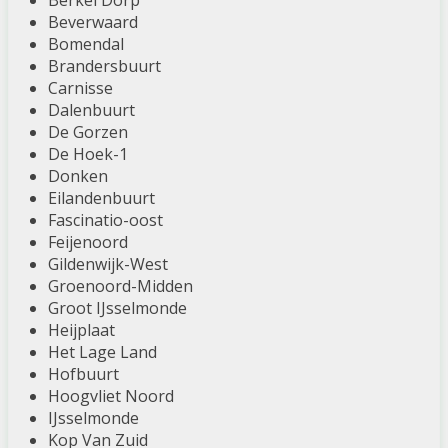
Berkel Dorp
Beverwaard
Bomendal
Brandersbuurt
Carnisse
Dalenbuurt
De Gorzen
De Hoek-1
Donken
Eilandenbuurt
Fascinatio-oost
Feijenoord
Gildenwijk-West
Groenoord-Midden
Groot IJsselmonde
Heijplaat
Het Lage Land
Hofbuurt
Hoogvliet Noord
IJsselmonde
Kop Van Zuid