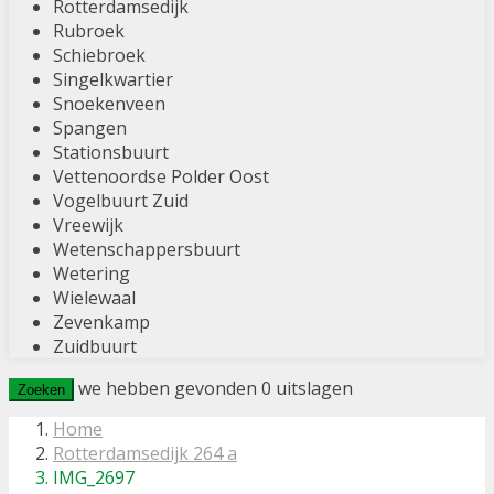
Rotterdamsedijk
Rubroek
Schiebroek
Singelkwartier
Snoekenveen
Spangen
Stationsbuurt
Vettenoordse Polder Oost
Vogelbuurt Zuid
Vreewijk
Wetenschappersbuurt
Wetering
Wielewaal
Zevenkamp
Zuidbuurt
we hebben gevonden
0
uitslagen
Zoeken
Home
Rotterdamsedijk 264 a
IMG_2697