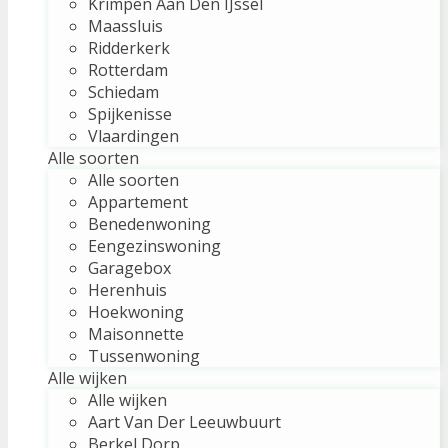
Krimpen Aan Den IJssel
Maassluis
Ridderkerk
Rotterdam
Schiedam
Spijkenisse
Vlaardingen
Alle soorten
Alle soorten
Appartement
Benedenwoning
Eengezinswoning
Garagebox
Herenhuis
Hoekwoning
Maisonnette
Tussenwoning
Alle wijken
Alle wijken
Aart Van Der Leeuwbuurt
Berkel Dorp