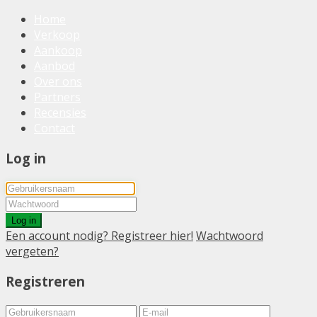
Home
Verkoop
Aankoop
Aanbod
Over ons
Partners
Recensies
Contact
Log in
Log in
Een account nodig? Registreer hier!
Wachtwoord
vergeten?
Registreren