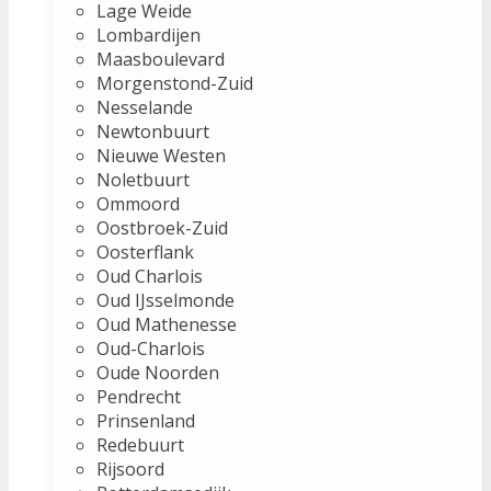
Lage Weide
Lombardijen
Maasboulevard
Morgenstond-Zuid
Nesselande
Newtonbuurt
Nieuwe Westen
Noletbuurt
Ommoord
Oostbroek-Zuid
Oosterflank
Oud Charlois
Oud IJsselmonde
Oud Mathenesse
Oud-Charlois
Oude Noorden
Pendrecht
Prinsenland
Redebuurt
Rijsoord