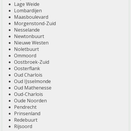
Lage Weide
Lombardijen
Maasboulevard
Morgenstond-Zuid
Nesselande
Newtonbuurt
Nieuwe Westen
Noletbuurt
Ommoord
Oostbroek-Zuid
Oosterflank
Oud Charlois
Oud IJsselmonde
Oud Mathenesse
Oud-Charlois
Oude Noorden
Pendrecht
Prinsenland
Redebuurt
Rijsoord