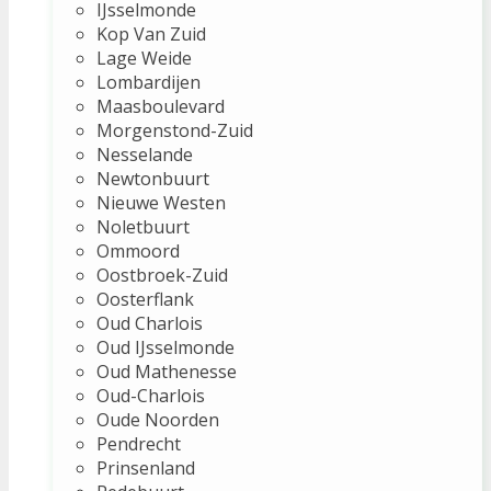
IJsselmonde
Kop Van Zuid
Lage Weide
Lombardijen
Maasboulevard
Morgenstond-Zuid
Nesselande
Newtonbuurt
Nieuwe Westen
Noletbuurt
Ommoord
Oostbroek-Zuid
Oosterflank
Oud Charlois
Oud IJsselmonde
Oud Mathenesse
Oud-Charlois
Oude Noorden
Pendrecht
Prinsenland