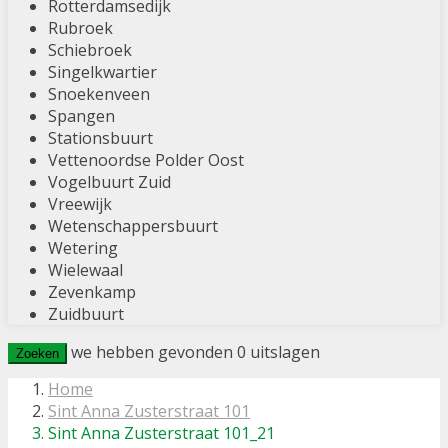
Rotterdamsedijk
Rubroek
Schiebroek
Singelkwartier
Snoekenveen
Spangen
Stationsbuurt
Vettenoordse Polder Oost
Vogelbuurt Zuid
Vreewijk
Wetenschappersbuurt
Wetering
Wielewaal
Zevenkamp
Zuidbuurt
we hebben gevonden
0
uitslagen
Zoeken
Home
Sint Anna Zusterstraat 101
Sint Anna Zusterstraat 101_21