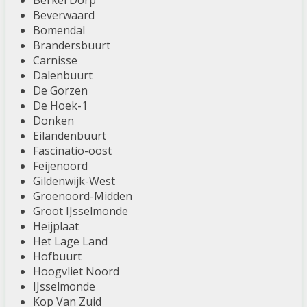
Berkel Dorp
Beverwaard
Bomendal
Brandersbuurt
Carnisse
Dalenbuurt
De Gorzen
De Hoek-1
Donken
Eilandenbuurt
Fascinatio-oost
Feijenoord
Gildenwijk-West
Groenoord-Midden
Groot IJsselmonde
Heijplaat
Het Lage Land
Hofbuurt
Hoogvliet Noord
IJsselmonde
Kop Van Zuid