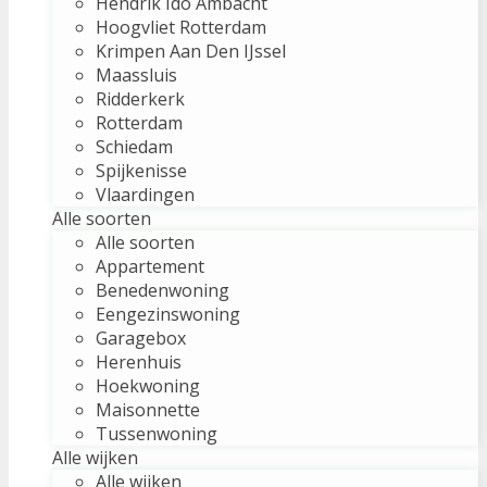
Hendrik Ido Ambacht
Hoogvliet Rotterdam
Krimpen Aan Den IJssel
Maassluis
Ridderkerk
Rotterdam
Schiedam
Spijkenisse
Vlaardingen
Alle soorten
Alle soorten
Appartement
Benedenwoning
Eengezinswoning
Garagebox
Herenhuis
Hoekwoning
Maisonnette
Tussenwoning
Alle wijken
Alle wijken