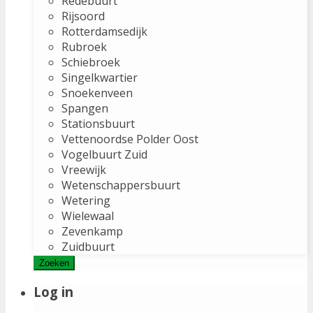
Redebuurt
Rijsoord
Rotterdamsedijk
Rubroek
Schiebroek
Singelkwartier
Snoekenveen
Spangen
Stationsbuurt
Vettenoordse Polder Oost
Vogelbuurt Zuid
Vreewijk
Wetenschappersbuurt
Wetering
Wielewaal
Zevenkamp
Zuidbuurt
Zoeken
Log in