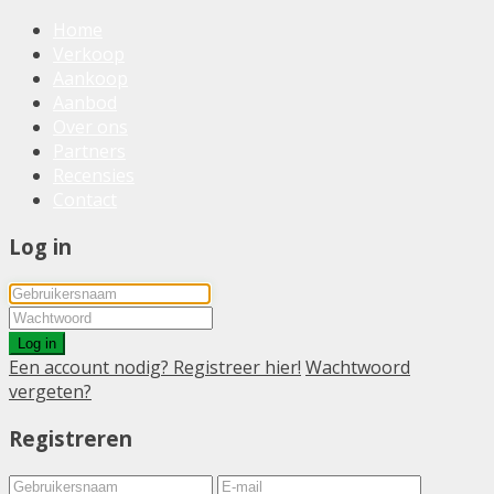
Home
Verkoop
Aankoop
Aanbod
Over ons
Partners
Recensies
Contact
Log in
Log in
Een account nodig? Registreer hier!
Wachtwoord
vergeten?
Registreren