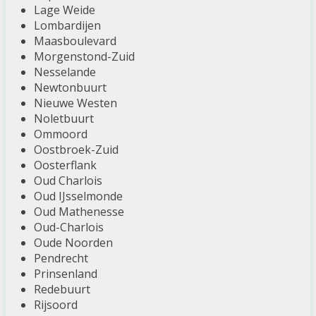
Lage Weide
Lombardijen
Maasboulevard
Morgenstond-Zuid
Nesselande
Newtonbuurt
Nieuwe Westen
Noletbuurt
Ommoord
Oostbroek-Zuid
Oosterflank
Oud Charlois
Oud IJsselmonde
Oud Mathenesse
Oud-Charlois
Oude Noorden
Pendrecht
Prinsenland
Redebuurt
Rijsoord