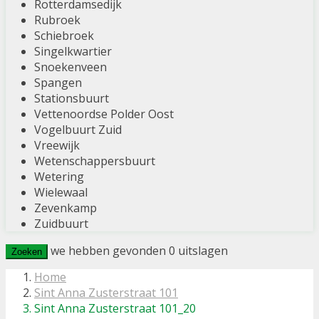
Rotterdamsedijk
Rubroek
Schiebroek
Singelkwartier
Snoekenveen
Spangen
Stationsbuurt
Vettenoordse Polder Oost
Vogelbuurt Zuid
Vreewijk
Wetenschappersbuurt
Wetering
Wielewaal
Zevenkamp
Zuidbuurt
we hebben gevonden
0
uitslagen
Zoeken
Home
Sint Anna Zusterstraat 101
Sint Anna Zusterstraat 101_20