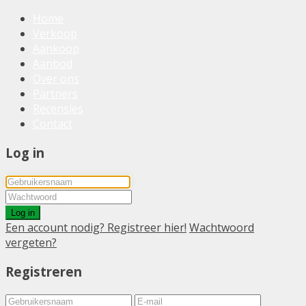
Home
Verkoop
Aankoop
Aanbod
Over ons
Partners
Recensies
Contact
Log in
Log in
Een account nodig? Registreer hier!
Wachtwoord
vergeten?
Registreren