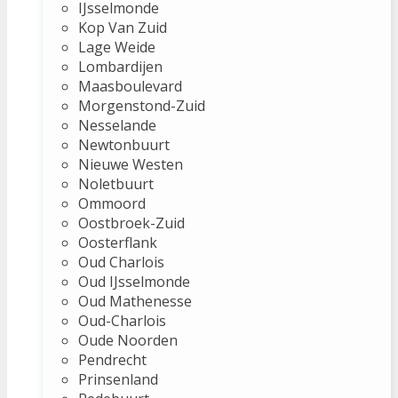
IJsselmonde
Kop Van Zuid
Lage Weide
Lombardijen
Maasboulevard
Morgenstond-Zuid
Nesselande
Newtonbuurt
Nieuwe Westen
Noletbuurt
Ommoord
Oostbroek-Zuid
Oosterflank
Oud Charlois
Oud IJsselmonde
Oud Mathenesse
Oud-Charlois
Oude Noorden
Pendrecht
Prinsenland