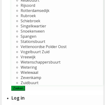
Redebuurt
Rijsoord
Rotterdamsedijk
Rubroek
Schiebroek
Singelkwartier
Snoekenveen
Spangen
Stationsbuurt
Vettenoordse Polder Oost
Vogelbuurt Zuid
Vreewijk
Wetenschappersbuurt
Wetering
Wielewaal
Zevenkamp
Zuidbuurt
Zoeken
Log in