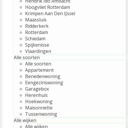
Hendrik Ido Ambacht
Hoogvliet Rotterdam
Krimpen Aan Den IJssel
Maassluis
Ridderkerk
Rotterdam
Schiedam
Spijkenisse
Vlaardingen
Alle soorten
Alle soorten
Appartement
Benedenwoning
Eengezinswoning
Garagebox
Herenhuis
Hoekwoning
Maisonnette
Tussenwoning
Alle wijken
Alle wijken