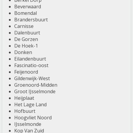
Berkel Dorp
Beverwaard
Bomendal
Brandersbuurt
Carnisse
Dalenbuurt
De Gorzen
De Hoek-1
Donken
Eilandenbuurt
Fascinatio-oost
Feijenoord
Gildenwijk-West
Groenoord-Midden
Groot IJsselmonde
Heijplaat
Het Lage Land
Hofbuurt
Hoogvliet Noord
IJsselmonde
Kop Van Zuid