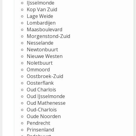
IJsselmonde
Kop Van Zuid
Lage Weide
Lombardijen
Maasboulevard
Morgenstond-Zuid
Nesselande
Newtonbuurt
Nieuwe Westen
Noletbuurt
Ommoord
Oostbroek-Zuid
Oosterflank
Oud Charlois
Oud IJsselmonde
Oud Mathenesse
Oud-Charlois
Oude Noorden
Pendrecht
Prinsenland