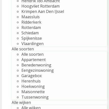
Hendrik Ido Ambacht
Hoogvliet Rotterdam
Krimpen Aan Den IJssel
Maassluis
Ridderkerk
Rotterdam
Schiedam
Spijkenisse
Vlaardingen
Alle soorten
Alle soorten
Appartement
Benedenwoning
Eengezinswoning
Garagebox
Herenhuis
Hoekwoning
Maisonnette
Tussenwoning
Alle wijken
Alle wijken