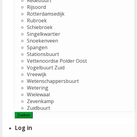
Redebuurt
Rijsoord
Rotterdamsedijk
Rubroek
Schiebroek
Singelkwartier
Snoekenveen
Spangen
Stationsbuurt
Vettenoordse Polder Oost
Vogelbuurt Zuid
Vreewijk
Wetenschappersbuurt
Wetering
Wielewaal
Zevenkamp
Zuidbuurt
Zoeken
Log in