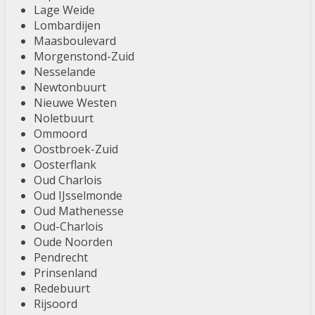
Lage Weide
Lombardijen
Maasboulevard
Morgenstond-Zuid
Nesselande
Newtonbuurt
Nieuwe Westen
Noletbuurt
Ommoord
Oostbroek-Zuid
Oosterflank
Oud Charlois
Oud IJsselmonde
Oud Mathenesse
Oud-Charlois
Oude Noorden
Pendrecht
Prinsenland
Redebuurt
Rijsoord