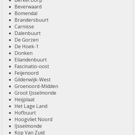
Berkel Dorp
Beverwaard
Bomendal
Brandersbuurt
Carnisse
Dalenbuurt
De Gorzen
De Hoek-1
Donken
Eilandenbuurt
Fascinatio-oost
Feijenoord
Gildenwijk-West
Groenoord-Midden
Groot IJsselmonde
Heijplaat
Het Lage Land
Hofbuurt
Hoogvliet Noord
IJsselmonde
Kop Van Zuid