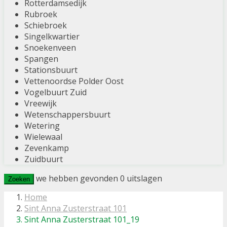
Rotterdamsedijk
Rubroek
Schiebroek
Singelkwartier
Snoekenveen
Spangen
Stationsbuurt
Vettenoordse Polder Oost
Vogelbuurt Zuid
Vreewijk
Wetenschappersbuurt
Wetering
Wielewaal
Zevenkamp
Zuidbuurt
we hebben gevonden
0
uitslagen
Zoeken
Home
Sint Anna Zusterstraat 101
Sint Anna Zusterstraat 101_19