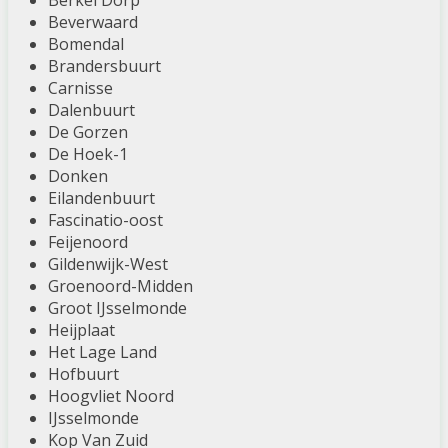
Berkel Dorp
Beverwaard
Bomendal
Brandersbuurt
Carnisse
Dalenbuurt
De Gorzen
De Hoek-1
Donken
Eilandenbuurt
Fascinatio-oost
Feijenoord
Gildenwijk-West
Groenoord-Midden
Groot IJsselmonde
Heijplaat
Het Lage Land
Hofbuurt
Hoogvliet Noord
IJsselmonde
Kop Van Zuid