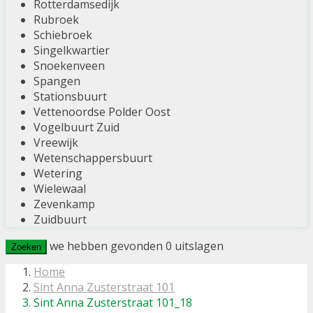
Rotterdamsedijk
Rubroek
Schiebroek
Singelkwartier
Snoekenveen
Spangen
Stationsbuurt
Vettenoordse Polder Oost
Vogelbuurt Zuid
Vreewijk
Wetenschappersbuurt
Wetering
Wielewaal
Zevenkamp
Zuidbuurt
we hebben gevonden
0
uitslagen
Zoeken
Home
Sint Anna Zusterstraat 101
Sint Anna Zusterstraat 101_18