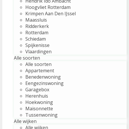
Hendrik Ido Ambacht
Hoogvliet Rotterdam
Krimpen Aan Den IJssel
Maassluis
Ridderkerk
Rotterdam
Schiedam
Spijkenisse
Vlaardingen
Alle soorten
Alle soorten
Appartement
Benedenwoning
Eengezinswoning
Garagebox
Herenhuis
Hoekwoning
Maisonnette
Tussenwoning
Alle wijken
Alle wijken