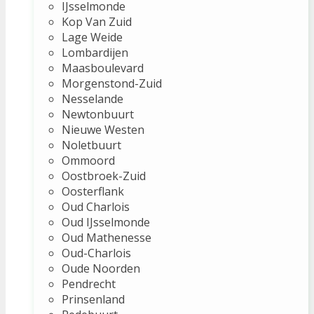
IJsselmonde
Kop Van Zuid
Lage Weide
Lombardijen
Maasboulevard
Morgenstond-Zuid
Nesselande
Newtonbuurt
Nieuwe Westen
Noletbuurt
Ommoord
Oostbroek-Zuid
Oosterflank
Oud Charlois
Oud IJsselmonde
Oud Mathenesse
Oud-Charlois
Oude Noorden
Pendrecht
Prinsenland