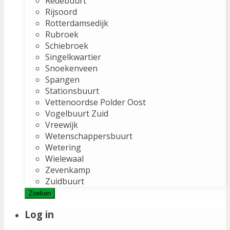
Redebuurt
Rijsoord
Rotterdamsedijk
Rubroek
Schiebroek
Singelkwartier
Snoekenveen
Spangen
Stationsbuurt
Vettenoordse Polder Oost
Vogelbuurt Zuid
Vreewijk
Wetenschappersbuurt
Wetering
Wielewaal
Zevenkamp
Zuidbuurt
Zoeken
Log in