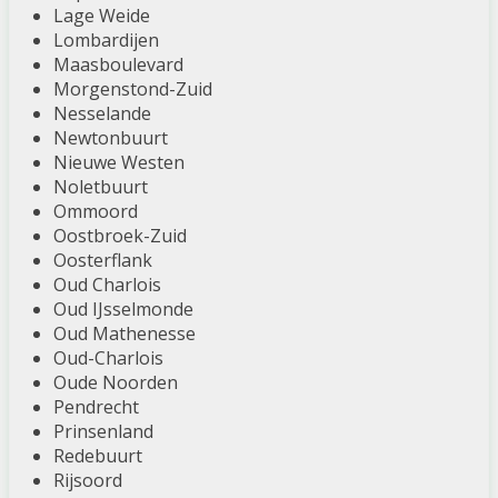
Lage Weide
Lombardijen
Maasboulevard
Morgenstond-Zuid
Nesselande
Newtonbuurt
Nieuwe Westen
Noletbuurt
Ommoord
Oostbroek-Zuid
Oosterflank
Oud Charlois
Oud IJsselmonde
Oud Mathenesse
Oud-Charlois
Oude Noorden
Pendrecht
Prinsenland
Redebuurt
Rijsoord