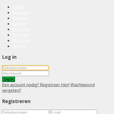
Home
Verkoop
Aankoop
Aanbod
Over ons
Partners
Recensies
Contact
Log in
Log in
Een account nodig? Registreer hier!
Wachtwoord
vergeten?
Registreren