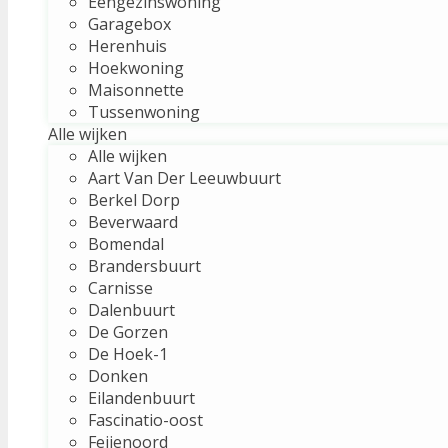
Eengezinswoning
Garagebox
Herenhuis
Hoekwoning
Maisonnette
Tussenwoning
Alle wijken
Alle wijken
Aart Van Der Leeuwbuurt
Berkel Dorp
Beverwaard
Bomendal
Brandersbuurt
Carnisse
Dalenbuurt
De Gorzen
De Hoek-1
Donken
Eilandenbuurt
Fascinatio-oost
Feijenoord