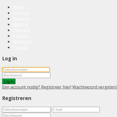
Home
Verkoop
Aankoop
Aanbod
Over ons
Partners
Recensies
Contact
Log in
Log in
Een account nodig? Registreer hier!
Wachtwoord vergeten
Registreren