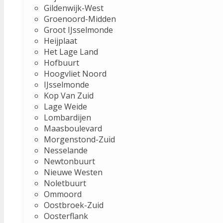
Gildenwijk-West
Groenoord-Midden
Groot IJsselmonde
Heijplaat
Het Lage Land
Hofbuurt
Hoogvliet Noord
IJsselmonde
Kop Van Zuid
Lage Weide
Lombardijen
Maasboulevard
Morgenstond-Zuid
Nesselande
Newtonbuurt
Nieuwe Westen
Noletbuurt
Ommoord
Oostbroek-Zuid
Oosterflank