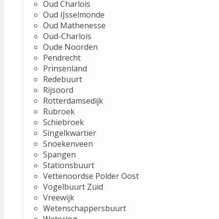
Oud Charlois
Oud IJsselmonde
Oud Mathenesse
Oud-Charlois
Oude Noorden
Pendrecht
Prinsenland
Redebuurt
Rijsoord
Rotterdamsedijk
Rubroek
Schiebroek
Singelkwartier
Snoekenveen
Spangen
Stationsbuurt
Vettenoordse Polder Oost
Vogelbuurt Zuid
Vreewijk
Wetenschappersbuurt
Wetering