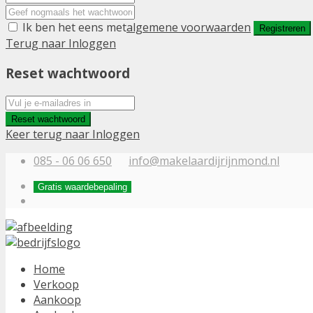
Ik ben het eens met
algemene voorwaarden
Registreren
Terug naar Inloggen
Reset wachtwoord
Reset wachtwoord
Keer terug naar Inloggen
085 - 06 06 650
info@makelaardijrijnmond.nl
Gratis waardebepaling
Home
Verkoop
Aankoop