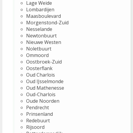
Lage Weide
Lombardijen
Maasboulevard
Morgenstond-Zuid
Nesselande
Newtonbuurt
Nieuwe Westen
Noletbuurt
Ommoord
Oostbroek-Zuid
Oosterflank
Oud Charlois
Oud IJsselmonde
Oud Mathenesse
Oud-Charlois
Oude Noorden
Pendrecht
Prinsenland
Redebuurt
Rijsoord