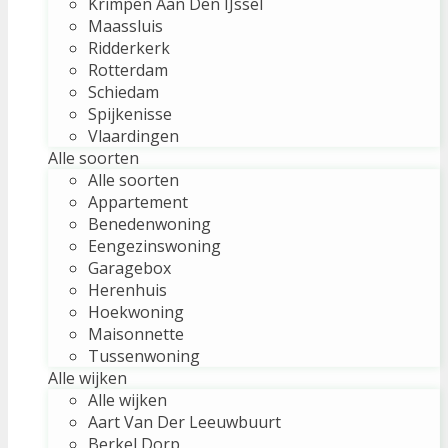
Krimpen Aan Den IJssel
Maassluis
Ridderkerk
Rotterdam
Schiedam
Spijkenisse
Vlaardingen
Alle soorten
Alle soorten
Appartement
Benedenwoning
Eengezinswoning
Garagebox
Herenhuis
Hoekwoning
Maisonnette
Tussenwoning
Alle wijken
Alle wijken
Aart Van Der Leeuwbuurt
Berkel Dorp