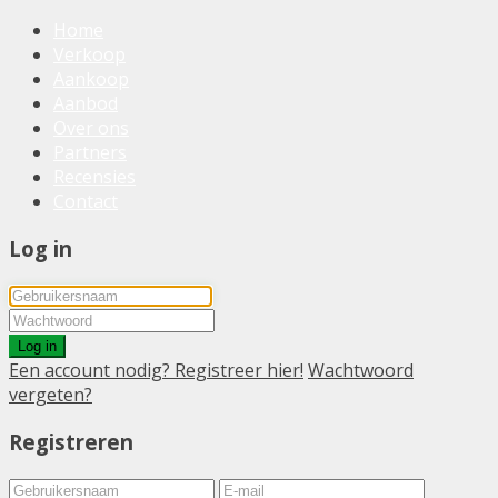
Home
Verkoop
Aankoop
Aanbod
Over ons
Partners
Recensies
Contact
Log in
Log in
Een account nodig? Registreer hier!
Wachtwoord
vergeten?
Registreren