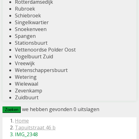
Rotterdamsedijk
Rubroek
Schiebroek
Singelkwartier
Snoekenveen
Spangen
Stationsbuurt
Vettenoordse Polder Oost
Vogelbuurt Zuid
Vreewijk
Wetenschappersbuurt
Wetering
Wielewaal
Zevenkamp
Zuidbuurt
we hebben gevonden
0
uitslagen
Zoeken
Home
Tapuitstraat 46 b
IMG_2348