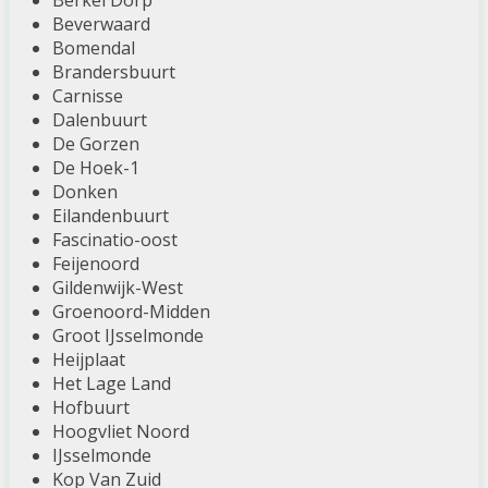
Berkel Dorp
Beverwaard
Bomendal
Brandersbuurt
Carnisse
Dalenbuurt
De Gorzen
De Hoek-1
Donken
Eilandenbuurt
Fascinatio-oost
Feijenoord
Gildenwijk-West
Groenoord-Midden
Groot IJsselmonde
Heijplaat
Het Lage Land
Hofbuurt
Hoogvliet Noord
IJsselmonde
Kop Van Zuid