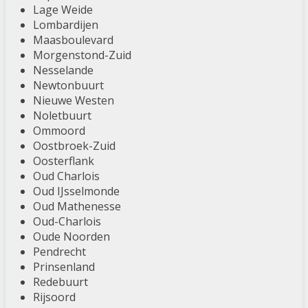
Lage Weide
Lombardijen
Maasboulevard
Morgenstond-Zuid
Nesselande
Newtonbuurt
Nieuwe Westen
Noletbuurt
Ommoord
Oostbroek-Zuid
Oosterflank
Oud Charlois
Oud IJsselmonde
Oud Mathenesse
Oud-Charlois
Oude Noorden
Pendrecht
Prinsenland
Redebuurt
Rijsoord