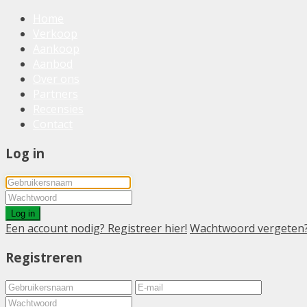
Home
Verkoop
Aankoop
Aanbod
Over ons
Partners
Recensies
Contact
Log in
Log in
Een account nodig? Registreer hier!
Wachtwoord vergeten
Registreren