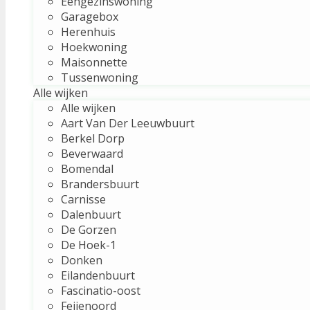
Eengezinswoning
Garagebox
Herenhuis
Hoekwoning
Maisonnette
Tussenwoning
Alle wijken
Alle wijken
Aart Van Der Leeuwbuurt
Berkel Dorp
Beverwaard
Bomendal
Brandersbuurt
Carnisse
Dalenbuurt
De Gorzen
De Hoek-1
Donken
Eilandenbuurt
Fascinatio-oost
Feijenoord