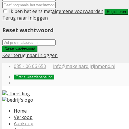
Ik ben het eens met
algemene voorwaarden
Registreren
Terug naar Inloggen
Reset wachtwoord
Reset wachtwoord
Keer terug naar Inloggen
085 - 06 06 650
info@makelaardijrijnmond.nl
Gratis waardebepaling
Home
Verkoop
Aankoop