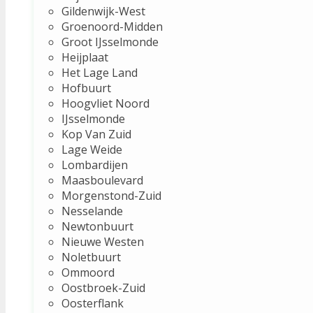
Gildenwijk-West
Groenoord-Midden
Groot IJsselmonde
Heijplaat
Het Lage Land
Hofbuurt
Hoogvliet Noord
IJsselmonde
Kop Van Zuid
Lage Weide
Lombardijen
Maasboulevard
Morgenstond-Zuid
Nesselande
Newtonbuurt
Nieuwe Westen
Noletbuurt
Ommoord
Oostbroek-Zuid
Oosterflank