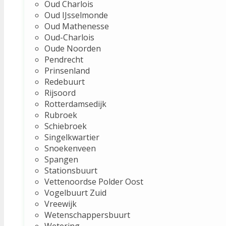
Oud Charlois
Oud IJsselmonde
Oud Mathenesse
Oud-Charlois
Oude Noorden
Pendrecht
Prinsenland
Redebuurt
Rijsoord
Rotterdamsedijk
Rubroek
Schiebroek
Singelkwartier
Snoekenveen
Spangen
Stationsbuurt
Vettenoordse Polder Oost
Vogelbuurt Zuid
Vreewijk
Wetenschappersbuurt
Wetering