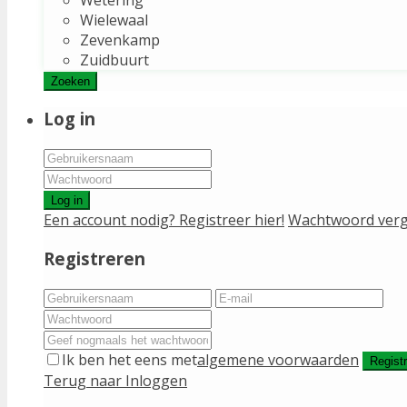
Wielewaal
Zevenkamp
Zuidbuurt
Zoeken
Log in
Log in
Een account nodig? Registreer hier!
Wachtwoord verg
Registreren
Ik ben het eens met
algemene voorwaarden
Regist
Terug naar Inloggen