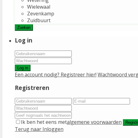
Wielewaal
Zevenkamp
Zuidbuurt
Zoeken
Log in
Log in
Een account nodig? Registreer hier!
Wachtwoord verg
Registreren
Ik ben het eens met
algemene voorwaarden
Regist
Terug naar Inloggen