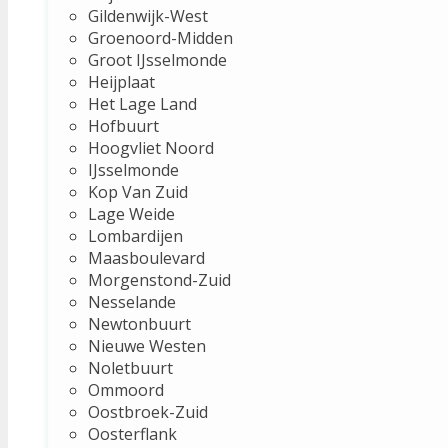
Gildenwijk-West
Groenoord-Midden
Groot IJsselmonde
Heijplaat
Het Lage Land
Hofbuurt
Hoogvliet Noord
IJsselmonde
Kop Van Zuid
Lage Weide
Lombardijen
Maasboulevard
Morgenstond-Zuid
Nesselande
Newtonbuurt
Nieuwe Westen
Noletbuurt
Ommoord
Oostbroek-Zuid
Oosterflank