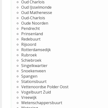
Oud Charlois
Oud IJsselmonde
Oud Mathenesse
Oud-Charlois
Oude Noorden
Pendrecht
Prinsenland
Redebuurt
Rijsoord
Rotterdamsedijk
Rubroek
Schiebroek
Singelkwartier
Snoekenveen
Spangen
Stationsbuurt
Vettenoordse Polder Oost
Vogelbuurt Zuid
Vreewijk
Wetenschappersbuurt
Wetering