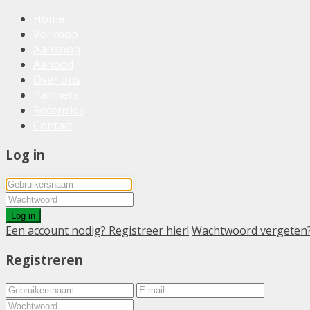
Home
Verkoop
Aankoop
Aanbod
Over ons
Partners
Recensies
Contact
Log in
Log in
Een account nodig? Registreer hier!
Wachtwoord vergeten
Registreren