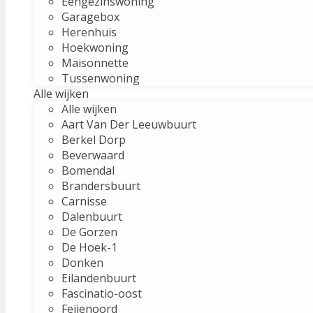
Eengezinswoning
Garagebox
Herenhuis
Hoekwoning
Maisonnette
Tussenwoning
Alle wijken
Alle wijken
Aart Van Der Leeuwbuurt
Berkel Dorp
Beverwaard
Bomendal
Brandersbuurt
Carnisse
Dalenbuurt
De Gorzen
De Hoek-1
Donken
Eilandenbuurt
Fascinatio-oost
Feijenoord