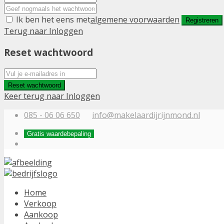
Ik ben het eens met
algemene voorwaarden
Registreren
Terug naar Inloggen
Reset wachtwoord
Reset wachtwoord
Keer terug naar Inloggen
085 - 06 06 650
info@makelaardijrijnmond.nl
Gratis waardebepaling
Home
Verkoop
Aankoop