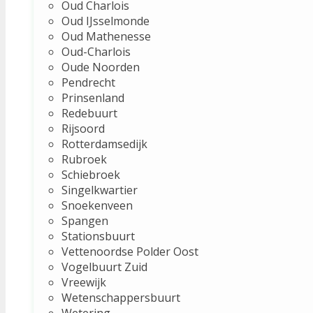
Oud Charlois
Oud IJsselmonde
Oud Mathenesse
Oud-Charlois
Oude Noorden
Pendrecht
Prinsenland
Redebuurt
Rijsoord
Rotterdamsedijk
Rubroek
Schiebroek
Singelkwartier
Snoekenveen
Spangen
Stationsbuurt
Vettenoordse Polder Oost
Vogelbuurt Zuid
Vreewijk
Wetenschappersbuurt
Wetering