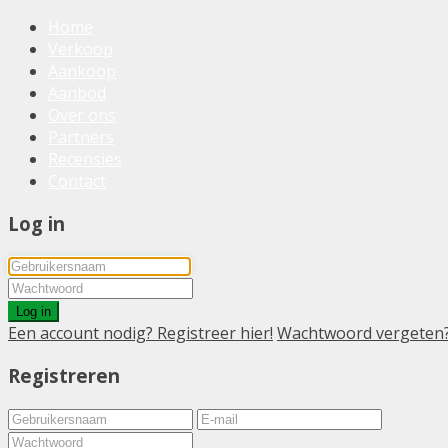
Home
Verkoop
Aankoop
Aanbod
Over ons
Partners
Recensies
Contact
Log in
Log in
Een account nodig? Registreer hier!
Wachtwoord vergeten
Registreren