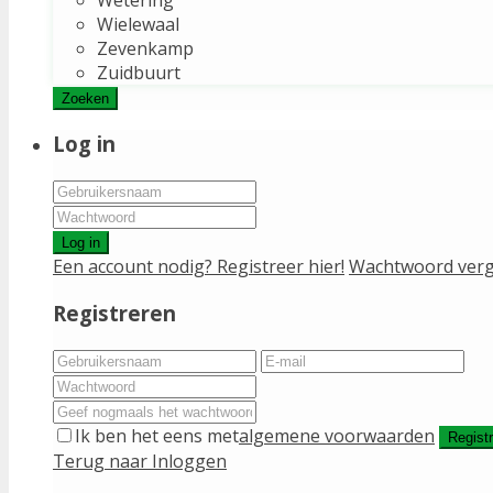
Wielewaal
Zevenkamp
Zuidbuurt
Zoeken
Log in
Log in
Een account nodig? Registreer hier!
Wachtwoord verg
Registreren
Ik ben het eens met
algemene voorwaarden
Regist
Terug naar Inloggen