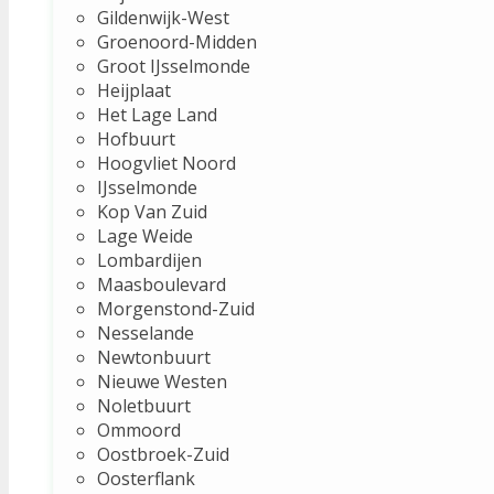
Gildenwijk-West
Groenoord-Midden
Groot IJsselmonde
Heijplaat
Het Lage Land
Hofbuurt
Hoogvliet Noord
IJsselmonde
Kop Van Zuid
Lage Weide
Lombardijen
Maasboulevard
Morgenstond-Zuid
Nesselande
Newtonbuurt
Nieuwe Westen
Noletbuurt
Ommoord
Oostbroek-Zuid
Oosterflank