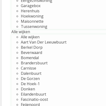
Eengezinswoning
Garagebox
Herenhuis
Hoekwoning
Maisonnette
Tussenwoning
Alle wijken
Alle wijken
Aart Van Der Leeuwbuurt
Berkel Dorp
Beverwaard
Bomendal
Brandersbuurt
Carnisse
Dalenbuurt
De Gorzen
De Hoek-1
Donken
Eilandenbuurt
Fascinatio-oost
Feijenoord