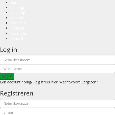
Home
Verkoop
Aankoop
Aanbod
Over ons
Partners
Recensies
Contact
Log in
Log in
Een account nodig? Registreer hier!
Wachtwoord vergeten?
Registreren