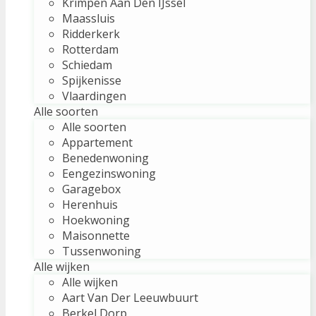
Krimpen Aan Den IJssel
Maassluis
Ridderkerk
Rotterdam
Schiedam
Spijkenisse
Vlaardingen
Alle soorten
Alle soorten
Appartement
Benedenwoning
Eengezinswoning
Garagebox
Herenhuis
Hoekwoning
Maisonnette
Tussenwoning
Alle wijken
Alle wijken
Aart Van Der Leeuwbuurt
Berkel Dorp