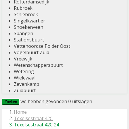
Rotterdamsedijk
Rubroek
Schiebroek
Singelkwartier
Snoekenveen
Spangen
Stationsbuurt
Vettenoordse Polder Oost
Vogelbuurt Zuid
Vreewijk
Wetenschappersbuurt
Wetering
Wielewaal
Zevenkamp
Zuidbuurt
we hebben gevonden
0
uitslagen
Zoeken
Home
Texelsestraat 42C
Texelsestraat 42C 24