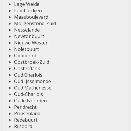
Lage Weide
Lombardijen
Maasboulevard
Morgenstond-Zuid
Nesselande
Newtonbuurt
Nieuwe Westen
Noletbuurt
Ommoord
Oostbroek-Zuid
Oosterflank
Oud Charlois
Oud IJsselmonde
Oud Mathenesse
Oud-Charlois
Oude Noorden
Pendrecht
Prinsenland
Redebuurt
Rijsoord