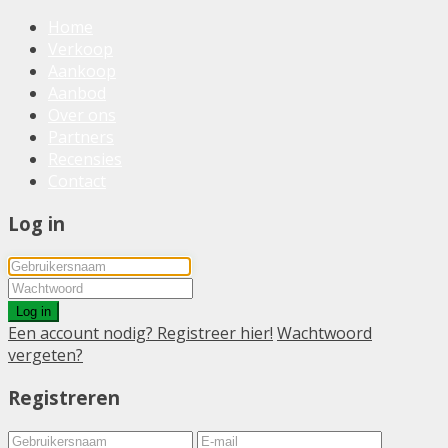
Home
Verkoop
Aankoop
Aanbod
Over ons
Partners
Recensies
Contact
Log in
Log in
Een account nodig? Registreer hier!
Wachtwoord
vergeten?
Registreren