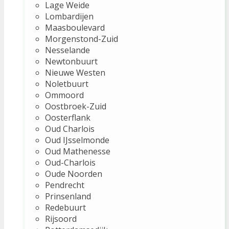
Lage Weide
Lombardijen
Maasboulevard
Morgenstond-Zuid
Nesselande
Newtonbuurt
Nieuwe Westen
Noletbuurt
Ommoord
Oostbroek-Zuid
Oosterflank
Oud Charlois
Oud IJsselmonde
Oud Mathenesse
Oud-Charlois
Oude Noorden
Pendrecht
Prinsenland
Redebuurt
Rijsoord