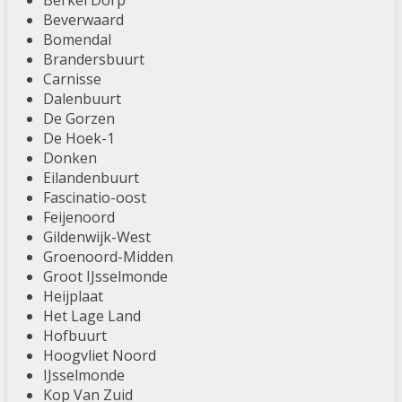
Berkel Dorp
Beverwaard
Bomendal
Brandersbuurt
Carnisse
Dalenbuurt
De Gorzen
De Hoek-1
Donken
Eilandenbuurt
Fascinatio-oost
Feijenoord
Gildenwijk-West
Groenoord-Midden
Groot IJsselmonde
Heijplaat
Het Lage Land
Hofbuurt
Hoogvliet Noord
IJsselmonde
Kop Van Zuid