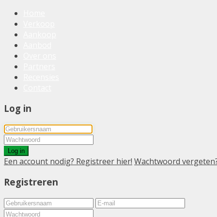
Home
Verkoop
Aankoop
Aanbod
Over ons
Partners
Recensies
Contact
Log in
Log in
Een account nodig? Registreer hier!
Wachtwoord vergeten
Registreren