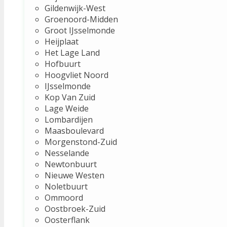
Gildenwijk-West
Groenoord-Midden
Groot IJsselmonde
Heijplaat
Het Lage Land
Hofbuurt
Hoogvliet Noord
IJsselmonde
Kop Van Zuid
Lage Weide
Lombardijen
Maasboulevard
Morgenstond-Zuid
Nesselande
Newtonbuurt
Nieuwe Westen
Noletbuurt
Ommoord
Oostbroek-Zuid
Oosterflank