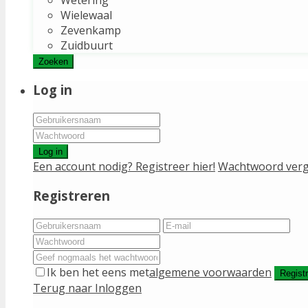
Wielewaal
Zevenkamp
Zuidbuurt
Zoeken
Log in
Log in
Een account nodig? Registreer hier!
Wachtwoord verg
Registreren
Ik ben het eens met
algemene voorwaarden
Regist
Terug naar Inloggen