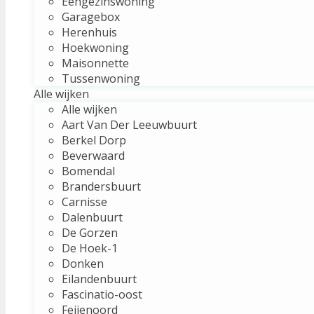
Eengezinswoning
Garagebox
Herenhuis
Hoekwoning
Maisonnette
Tussenwoning
Alle wijken
Alle wijken
Aart Van Der Leeuwbuurt
Berkel Dorp
Beverwaard
Bomendal
Brandersbuurt
Carnisse
Dalenbuurt
De Gorzen
De Hoek-1
Donken
Eilandenbuurt
Fascinatio-oost
Feijenoord