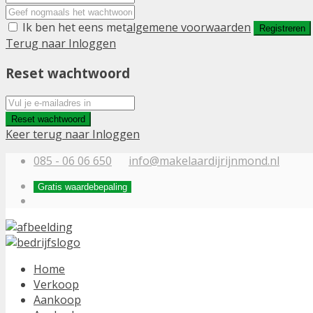
Ik ben het eens met
algemene voorwaarden
Registreren
Terug naar Inloggen
Reset wachtwoord
Reset wachtwoord
Keer terug naar Inloggen
085 - 06 06 650
info@makelaardijrijnmond.nl
Gratis waardebepaling
Home
Verkoop
Aankoop