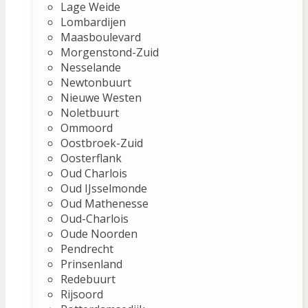
Lage Weide
Lombardijen
Maasboulevard
Morgenstond-Zuid
Nesselande
Newtonbuurt
Nieuwe Westen
Noletbuurt
Ommoord
Oostbroek-Zuid
Oosterflank
Oud Charlois
Oud IJsselmonde
Oud Mathenesse
Oud-Charlois
Oude Noorden
Pendrecht
Prinsenland
Redebuurt
Rijsoord