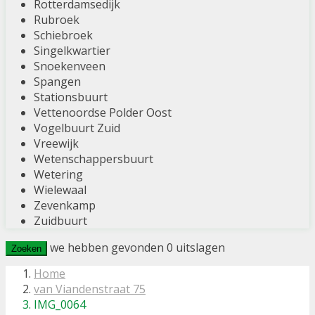
Rotterdamsedijk
Rubroek
Schiebroek
Singelkwartier
Snoekenveen
Spangen
Stationsbuurt
Vettenoordse Polder Oost
Vogelbuurt Zuid
Vreewijk
Wetenschappersbuurt
Wetering
Wielewaal
Zevenkamp
Zuidbuurt
we hebben gevonden
0
uitslagen
Zoeken
Home
van Viandenstraat 75
IMG_0064