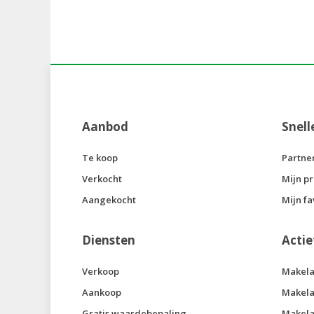
Aanbod
Snell
Te koop
Partne
Verkocht
Mijn pr
Aangekocht
Mijn fa
Diensten
Actie
Verkoop
Makela
Aankoop
Makela
Gratis waardebepaling
Makela