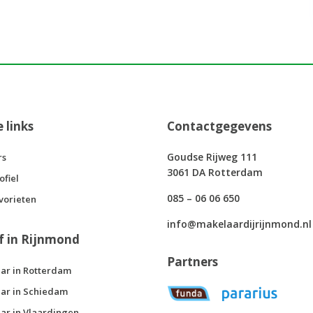
e links
Contactgegevens
Goudse Rijweg 111
rs
3061 DA Rotterdam
ofiel
085 – 06 06 650
vorieten
info@makelaardijrijnmond.nl
f in Rijnmond
Partners
ar in Rotterdam
ar in Schiedam
ar in Vlaardingen