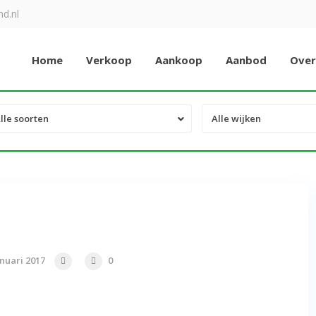
d.nl
Home
Verkoop
Aankoop
Aanbod
Over
lle soorten
Alle wijken
nuari 2017
0