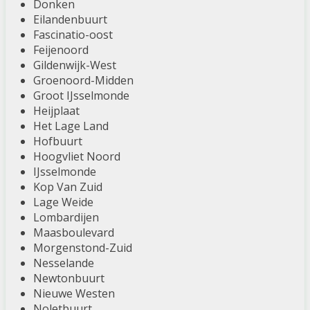
Donken
Eilandenbuurt
Fascinatio-oost
Feijenoord
Gildenwijk-West
Groenoord-Midden
Groot IJsselmonde
Heijplaat
Het Lage Land
Hofbuurt
Hoogvliet Noord
IJsselmonde
Kop Van Zuid
Lage Weide
Lombardijen
Maasboulevard
Morgenstond-Zuid
Nesselande
Newtonbuurt
Nieuwe Westen
Noletbuurt