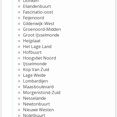
Donken
Eilandenbuurt
Fascinatio-oost
Feijenoord
Gildenwijk-West
Groenoord-Midden
Groot IJsselmonde
Heijplaat
Het Lage Land
Hofbuurt
Hoogvliet Noord
IJsselmonde
Kop Van Zuid
Lage Weide
Lombardijen
Maasboulevard
Morgenstond-Zuid
Nesselande
Newtonbuurt
Nieuwe Westen
Noletbuurt