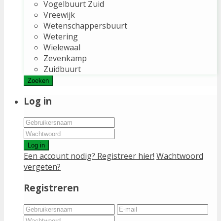
Vogelbuurt Zuid
Vreewijk
Wetenschappersbuurt
Wetering
Wielewaal
Zevenkamp
Zuidbuurt
Zoeken
Log in
Log in
Een account nodig? Registreer hier!
Wachtwoord
vergeten?
Registreren