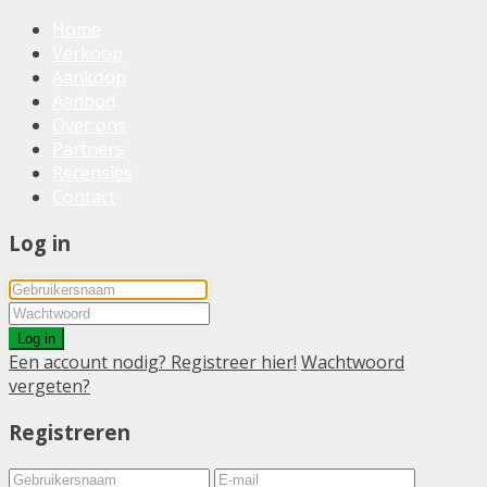
Home
Verkoop
Aankoop
Aanbod
Over ons
Partners
Recensies
Contact
Log in
Log in
Een account nodig? Registreer hier!
Wachtwoord
vergeten?
Registreren