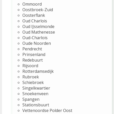
Ommoord
Oostbroek-Zuid
Oosterflank
Oud Charlois
Oud IJsselmonde
Oud Mathenesse
Oud-Charlois
Oude Noorden
Pendrecht
Prinsenland
Redebuurt
Rijsoord
Rotterdamsedijk
Rubroek
Schiebroek
Singelkwartier
Snoekenveen
Spangen
Stationsbuurt
Vettenoordse Polder Oost