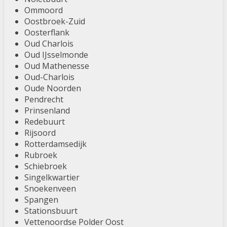
Ommoord
Oostbroek-Zuid
Oosterflank
Oud Charlois
Oud IJsselmonde
Oud Mathenesse
Oud-Charlois
Oude Noorden
Pendrecht
Prinsenland
Redebuurt
Rijsoord
Rotterdamsedijk
Rubroek
Schiebroek
Singelkwartier
Snoekenveen
Spangen
Stationsbuurt
Vettenoordse Polder Oost