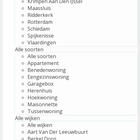
Krimpen Aan Den IJssel
Maassluis
Ridderkerk
Rotterdam
Schiedam
Spijkenisse
Vlaardingen
Alle soorten
Alle soorten
Appartement
Benedenwoning
Eengezinswoning
Garagebox
Herenhuis
Hoekwoning
Maisonnette
Tussenwoning
Alle wijken
Alle wijken
Aart Van Der Leeuwbuurt
Berkel Dorp