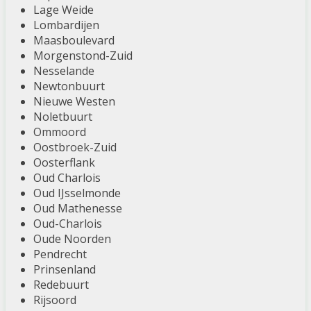
Lage Weide
Lombardijen
Maasboulevard
Morgenstond-Zuid
Nesselande
Newtonbuurt
Nieuwe Westen
Noletbuurt
Ommoord
Oostbroek-Zuid
Oosterflank
Oud Charlois
Oud IJsselmonde
Oud Mathenesse
Oud-Charlois
Oude Noorden
Pendrecht
Prinsenland
Redebuurt
Rijsoord