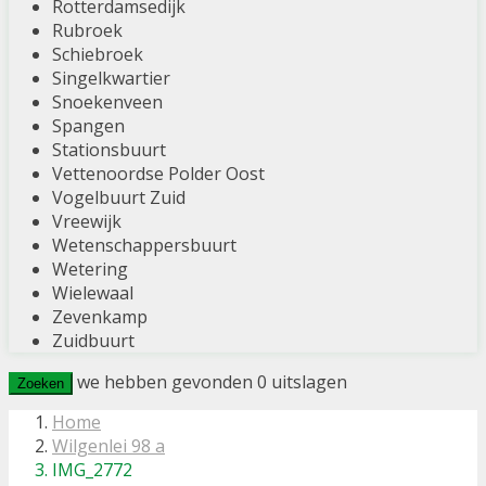
Rotterdamsedijk
Rubroek
Schiebroek
Singelkwartier
Snoekenveen
Spangen
Stationsbuurt
Vettenoordse Polder Oost
Vogelbuurt Zuid
Vreewijk
Wetenschappersbuurt
Wetering
Wielewaal
Zevenkamp
Zuidbuurt
we hebben gevonden
0
uitslagen
Zoeken
Home
Wilgenlei 98 a
IMG_2772