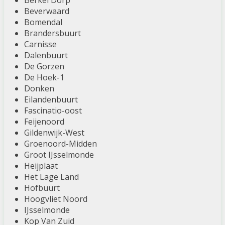
Berkel Dorp
Beverwaard
Bomendal
Brandersbuurt
Carnisse
Dalenbuurt
De Gorzen
De Hoek-1
Donken
Eilandenbuurt
Fascinatio-oost
Feijenoord
Gildenwijk-West
Groenoord-Midden
Groot IJsselmonde
Heijplaat
Het Lage Land
Hofbuurt
Hoogvliet Noord
IJsselmonde
Kop Van Zuid