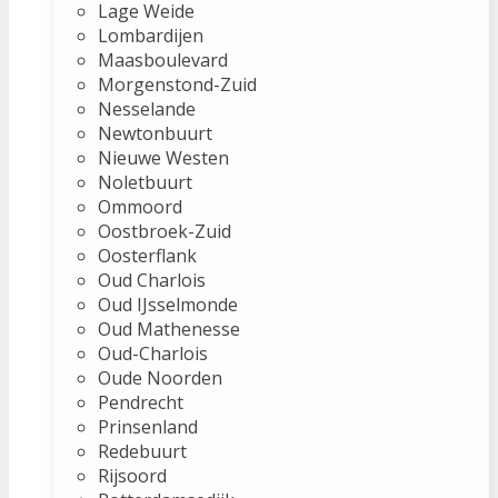
Lage Weide
Lombardijen
Maasboulevard
Morgenstond-Zuid
Nesselande
Newtonbuurt
Nieuwe Westen
Noletbuurt
Ommoord
Oostbroek-Zuid
Oosterflank
Oud Charlois
Oud IJsselmonde
Oud Mathenesse
Oud-Charlois
Oude Noorden
Pendrecht
Prinsenland
Redebuurt
Rijsoord