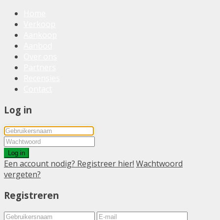
Home
Verkoop
Aankoop
Aanbod
Over ons
Partners
Recensies
Contact
Log in
Log in
Een account nodig? Registreer hier!
Wachtwoord
vergeten?
Registreren