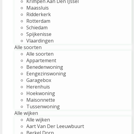
Krimpen Aan Den IJssel
Maassluis
Ridderkerk
Rotterdam
Schiedam
Spijkenisse
Vlaardingen
Alle soorten
Alle soorten
Appartement
Benedenwoning
Eengezinswoning
Garagebox
Herenhuis
Hoekwoning
Maisonnette
Tussenwoning
Alle wijken
Alle wijken
Aart Van Der Leeuwbuurt
Berkel Dorp