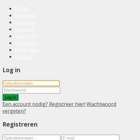
Home
Verkoop
Aankoop
Aanbod
Over ons
Partners
Recensies
Contact
Log in
Log in
Een account nodig? Registreer hier!
Wachtwoord
vergeten?
Registreren