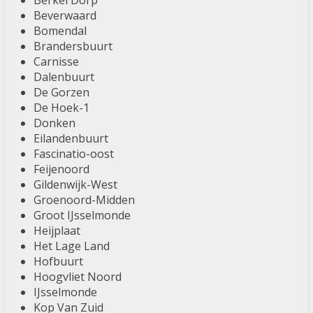
Berkel Dorp
Beverwaard
Bomendal
Brandersbuurt
Carnisse
Dalenbuurt
De Gorzen
De Hoek-1
Donken
Eilandenbuurt
Fascinatio-oost
Feijenoord
Gildenwijk-West
Groenoord-Midden
Groot IJsselmonde
Heijplaat
Het Lage Land
Hofbuurt
Hoogvliet Noord
IJsselmonde
Kop Van Zuid