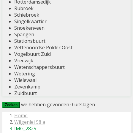
Rotterdamsedijk
Rubroek
Schiebroek
Singelkwartier
Snoekenveen
Spangen
Stationsbuurt
Vettenoordse Polder Oost
Vogelbuurt Zuid
Vreewijk
Wetenschappersbuurt
Wetering
Wielewaal
Zevenkamp
Zuidbuurt
we hebben gevonden
0
uitslagen
Zoeken
Home
Wilgenlei 98 a
IMG_2825