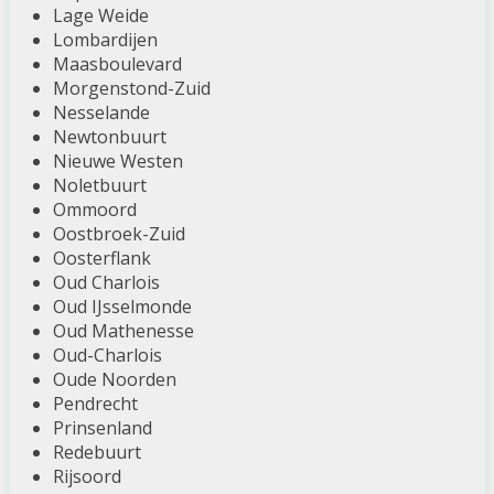
Lage Weide
Lombardijen
Maasboulevard
Morgenstond-Zuid
Nesselande
Newtonbuurt
Nieuwe Westen
Noletbuurt
Ommoord
Oostbroek-Zuid
Oosterflank
Oud Charlois
Oud IJsselmonde
Oud Mathenesse
Oud-Charlois
Oude Noorden
Pendrecht
Prinsenland
Redebuurt
Rijsoord