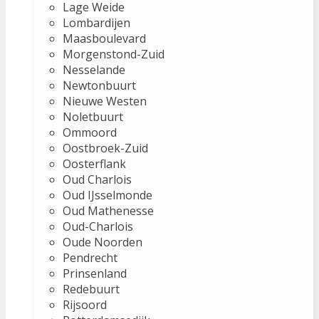
Lage Weide
Lombardijen
Maasboulevard
Morgenstond-Zuid
Nesselande
Newtonbuurt
Nieuwe Westen
Noletbuurt
Ommoord
Oostbroek-Zuid
Oosterflank
Oud Charlois
Oud IJsselmonde
Oud Mathenesse
Oud-Charlois
Oude Noorden
Pendrecht
Prinsenland
Redebuurt
Rijsoord