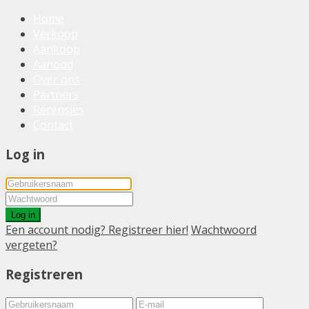
Home
Verkoop
Aankoop
Aanbod
Over ons
Partners
Recensies
Contact
Log in
Log in
Een account nodig? Registreer hier!
Wachtwoord
vergeten?
Registreren