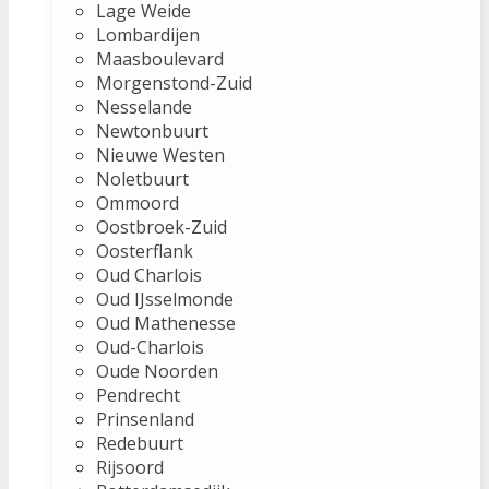
Lage Weide
Lombardijen
Maasboulevard
Morgenstond-Zuid
Nesselande
Newtonbuurt
Nieuwe Westen
Noletbuurt
Ommoord
Oostbroek-Zuid
Oosterflank
Oud Charlois
Oud IJsselmonde
Oud Mathenesse
Oud-Charlois
Oude Noorden
Pendrecht
Prinsenland
Redebuurt
Rijsoord