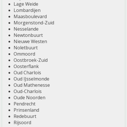
Lage Weide
Lombardijen
Maasboulevard
Morgenstond-Zuid
Nesselande
Newtonbuurt
Nieuwe Westen
Noletbuurt
Ommoord
Oostbroek-Zuid
Oosterflank
Oud Charlois
Oud IJsselmonde
Oud Mathenesse
Oud-Charlois
Oude Noorden
Pendrecht
Prinsenland
Redebuurt
Rijsoord