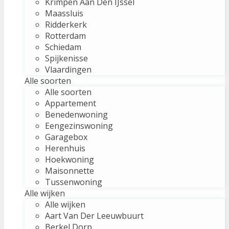
Krimpen Aan Den IJssel
Maassluis
Ridderkerk
Rotterdam
Schiedam
Spijkenisse
Vlaardingen
Alle soorten
Alle soorten
Appartement
Benedenwoning
Eengezinswoning
Garagebox
Herenhuis
Hoekwoning
Maisonnette
Tussenwoning
Alle wijken
Alle wijken
Aart Van Der Leeuwbuurt
Berkel Dorp