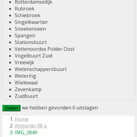
Rotterdamsedijk
Rubroek
Schiebroek
Singelkwartier
Snoekenveen
Spangen
Stationsbuurt
Vettenoordse Polder Oost
Vogelbuurt Zuid
Vreewijk
Wetenschappersbuurt
Wetering
Wielewaal
Zevenkamp
Zuidbuurt
we hebben gevonden
0
uitslagen
Zoeken
Home
Wilgenlei 98 a
IMG_2849