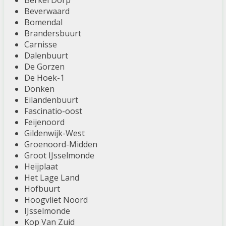
Berkel Dorp
Beverwaard
Bomendal
Brandersbuurt
Carnisse
Dalenbuurt
De Gorzen
De Hoek-1
Donken
Eilandenbuurt
Fascinatio-oost
Feijenoord
Gildenwijk-West
Groenoord-Midden
Groot IJsselmonde
Heijplaat
Het Lage Land
Hofbuurt
Hoogvliet Noord
IJsselmonde
Kop Van Zuid