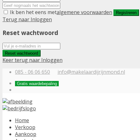
Ik ben het eens met
algemene voorwaarden
Registreren
Terug naar Inloggen
Reset wachtwoord
Reset wachtwoord
Keer terug naar Inloggen
085 - 06 06 650
info@makelaardijrijnmond.nl
Gratis waardebepaling
Home
Verkoop
Aankoop