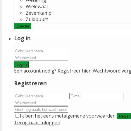
Wielewaal
Zevenkamp
Zuidbuurt
Zoeken
Log in
Log in
Een account nodig? Registreer hier!
Wachtwoord verg
Registreren
Ik ben het eens met
algemene voorwaarden
Regist
Terug naar Inloggen