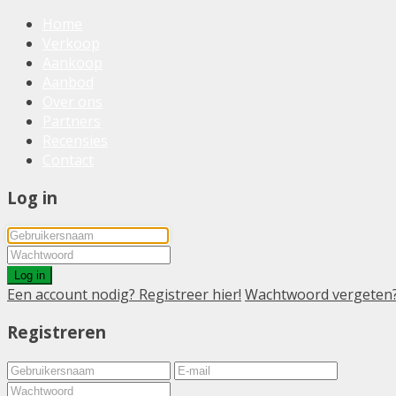
Home
Verkoop
Aankoop
Aanbod
Over ons
Partners
Recensies
Contact
Log in
Log in
Een account nodig? Registreer hier!
Wachtwoord vergeten
Registreren