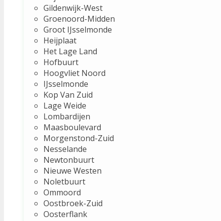
Gildenwijk-West
Groenoord-Midden
Groot IJsselmonde
Heijplaat
Het Lage Land
Hofbuurt
Hoogvliet Noord
IJsselmonde
Kop Van Zuid
Lage Weide
Lombardijen
Maasboulevard
Morgenstond-Zuid
Nesselande
Newtonbuurt
Nieuwe Westen
Noletbuurt
Ommoord
Oostbroek-Zuid
Oosterflank