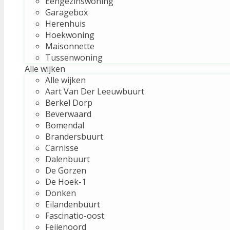
Eengezinswoning
Garagebox
Herenhuis
Hoekwoning
Maisonnette
Tussenwoning
Alle wijken
Alle wijken
Aart Van Der Leeuwbuurt
Berkel Dorp
Beverwaard
Bomendal
Brandersbuurt
Carnisse
Dalenbuurt
De Gorzen
De Hoek-1
Donken
Eilandenbuurt
Fascinatio-oost
Feijenoord