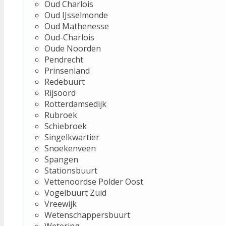
Oud Charlois
Oud IJsselmonde
Oud Mathenesse
Oud-Charlois
Oude Noorden
Pendrecht
Prinsenland
Redebuurt
Rijsoord
Rotterdamsedijk
Rubroek
Schiebroek
Singelkwartier
Snoekenveen
Spangen
Stationsbuurt
Vettenoordse Polder Oost
Vogelbuurt Zuid
Vreewijk
Wetenschappersbuurt
Wetering