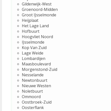
Gildenwijk-West
Groenoord-Midden
Groot IJsselmonde
Heijplaat
Het Lage Land
Hofbuurt
Hoogvliet Noord
IJsselmonde
Kop Van Zuid
Lage Weide
Lombardijen
Maasboulevard
Morgenstond-Zuid
Nesselande
Newtonbuurt
Nieuwe Westen
Noletbuurt
Ommoord
Oostbroek-Zuid
Oosterflank