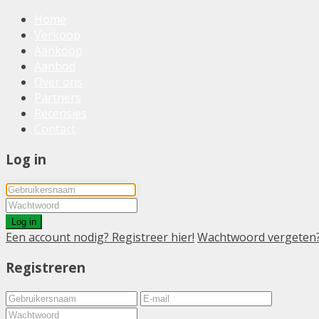
Home
Verkoop
Aankoop
Aanbod
Over ons
Partners
Recensies
Contact
Log in
Log in
Een account nodig? Registreer hier!
Wachtwoord vergeten
Registreren