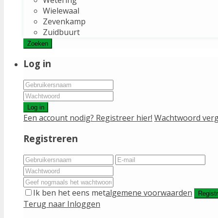
Wielewaal
Zevenkamp
Zuidbuurt
Zoeken
Log in
Log in
Een account nodig? Registreer hier!
Wachtwoord verg
Registreren
Ik ben het eens met
algemene voorwaarden
Regist
Terug naar Inloggen