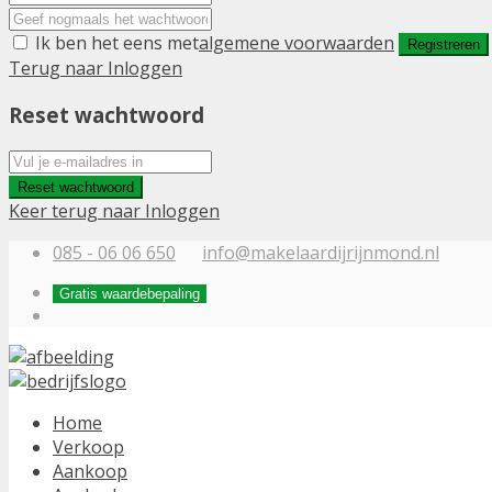
Ik ben het eens met
algemene voorwaarden
Registreren
Terug naar Inloggen
Reset wachtwoord
Reset wachtwoord
Keer terug naar Inloggen
085 - 06 06 650
info@makelaardijrijnmond.nl
Gratis waardebepaling
Home
Verkoop
Aankoop