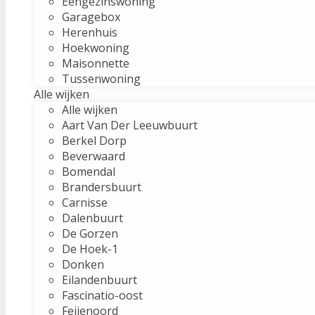
Eengezinswoning
Garagebox
Herenhuis
Hoekwoning
Maisonnette
Tussenwoning
Alle wijken
Alle wijken
Aart Van Der Leeuwbuurt
Berkel Dorp
Beverwaard
Bomendal
Brandersbuurt
Carnisse
Dalenbuurt
De Gorzen
De Hoek-1
Donken
Eilandenbuurt
Fascinatio-oost
Feijenoord