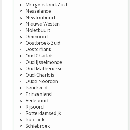
Morgenstond-Zuid
Nesselande
Newtonbuurt
Nieuwe Westen
Noletbuurt
Ommoord
Oostbroek-Zuid
Oosterflank
Oud Charlois
Oud IJsselmonde
Oud Mathenesse
Oud-Charlois
Oude Noorden
Pendrecht
Prinsenland
Redebuurt
Rijsoord
Rotterdamsedijk
Rubroek
Schiebroek