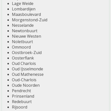
Lage Weide
Lombardijen
Maasboulevard
Morgenstond-Zuid
Nesselande
Newtonbuurt
Nieuwe Westen
Noletbuurt
Ommoord
Oostbroek-Zuid
Oosterflank
Oud Charlois
Oud IJsselmonde
Oud Mathenesse
Oud-Charlois
Oude Noorden
Pendrecht
Prinsenland
Redebuurt
Rijsoord