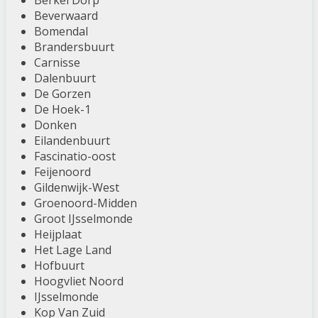
Berkel Dorp
Beverwaard
Bomendal
Brandersbuurt
Carnisse
Dalenbuurt
De Gorzen
De Hoek-1
Donken
Eilandenbuurt
Fascinatio-oost
Feijenoord
Gildenwijk-West
Groenoord-Midden
Groot IJsselmonde
Heijplaat
Het Lage Land
Hofbuurt
Hoogvliet Noord
IJsselmonde
Kop Van Zuid