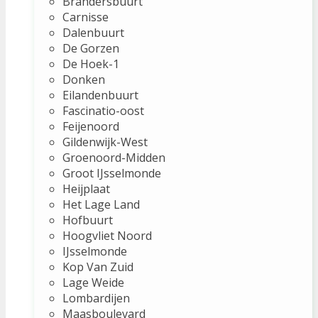
Brandersbuurt
Carnisse
Dalenbuurt
De Gorzen
De Hoek-1
Donken
Eilandenbuurt
Fascinatio-oost
Feijenoord
Gildenwijk-West
Groenoord-Midden
Groot IJsselmonde
Heijplaat
Het Lage Land
Hofbuurt
Hoogvliet Noord
IJsselmonde
Kop Van Zuid
Lage Weide
Lombardijen
Maasboulevard