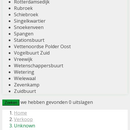
Rotterdamsedijk
Rubroek
Schiebroek
Singelkwartier
Snoekenveen
Spangen
Stationsbuurt
Vettenoordse Polder Oost
Vogelbuurt Zuid
Vreewijk
Wetenschappersbuurt
Wetering
Wielewaal
Zevenkamp
Zuidbuurt
we hebben gevonden
0
uitslagen
Zoeken
Home
Verkoop
Unknown