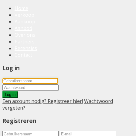
Home
Verkoop
Aankoop
Aanbod
Over ons
Partners
Recensies
Contact
Log in
Log in
Een account nodig? Registreer hier!
Wachtwoord
vergeten?
Registreren