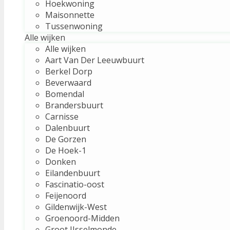
Hoekwoning
Maisonnette
Tussenwoning
Alle wijken
Alle wijken
Aart Van Der Leeuwbuurt
Berkel Dorp
Beverwaard
Bomendal
Brandersbuurt
Carnisse
Dalenbuurt
De Gorzen
De Hoek-1
Donken
Eilandenbuurt
Fascinatio-oost
Feijenoord
Gildenwijk-West
Groenoord-Midden
Groot IJsselmonde