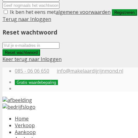
Ik ben het eens met
algemene voorwaarden
Registreren
Terug naar Inloggen
Reset wachtwoord
Reset wachtwoord
Keer terug naar Inloggen
085 - 06 06 650
info@makelaardijrijnmond.nl
Gratis waardebepaling
Home
Verkoop
Aankoop