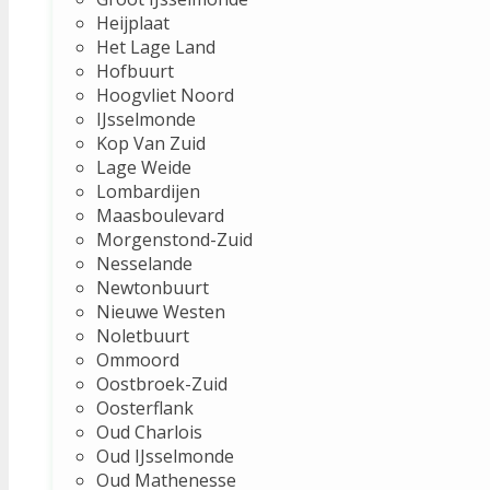
Heijplaat
Het Lage Land
Hofbuurt
Hoogvliet Noord
IJsselmonde
Kop Van Zuid
Lage Weide
Lombardijen
Maasboulevard
Morgenstond-Zuid
Nesselande
Newtonbuurt
Nieuwe Westen
Noletbuurt
Ommoord
Oostbroek-Zuid
Oosterflank
Oud Charlois
Oud IJsselmonde
Oud Mathenesse