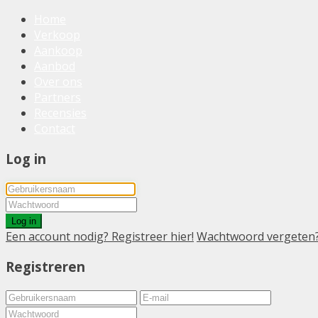
Home
Verkoop
Aankoop
Aanbod
Over ons
Partners
Recensies
Contact
Log in
Log in
Een account nodig? Registreer hier!
Wachtwoord vergeten
Registreren