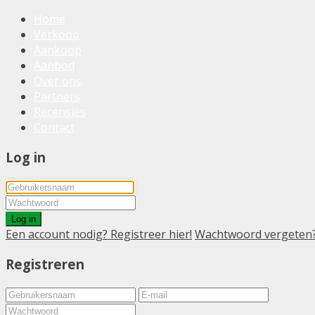
Home
Verkoop
Aankoop
Aanbod
Over ons
Partners
Recensies
Contact
Log in
Log in
Een account nodig? Registreer hier!
Wachtwoord vergeten
Registreren