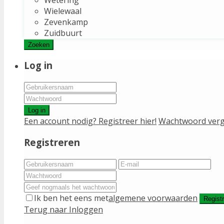
Wielewaal
Zevenkamp
Zuidbuurt
Zoeken
Log in
Log in
Een account nodig? Registreer hier!
Wachtwoord verg
Registreren
Ik ben het eens met
algemene voorwaarden
Regist
Terug naar Inloggen