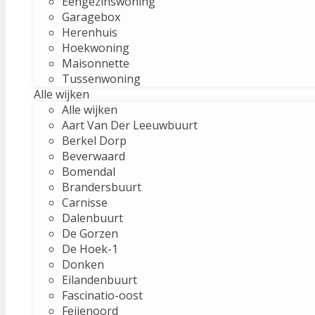
Eengezinswoning
Garagebox
Herenhuis
Hoekwoning
Maisonnette
Tussenwoning
Alle wijken
Alle wijken
Aart Van Der Leeuwbuurt
Berkel Dorp
Beverwaard
Bomendal
Brandersbuurt
Carnisse
Dalenbuurt
De Gorzen
De Hoek-1
Donken
Eilandenbuurt
Fascinatio-oost
Feijenoord