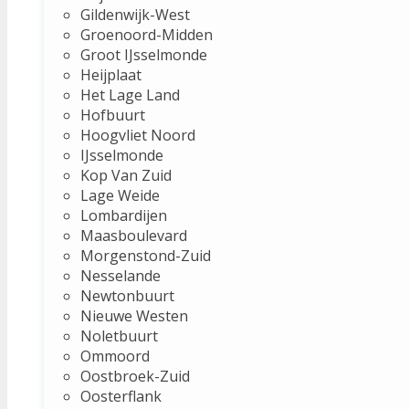
Gildenwijk-West
Groenoord-Midden
Groot IJsselmonde
Heijplaat
Het Lage Land
Hofbuurt
Hoogvliet Noord
IJsselmonde
Kop Van Zuid
Lage Weide
Lombardijen
Maasboulevard
Morgenstond-Zuid
Nesselande
Newtonbuurt
Nieuwe Westen
Noletbuurt
Ommoord
Oostbroek-Zuid
Oosterflank