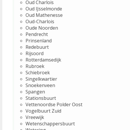
Oud Charlois
Oud IJsselmonde
Oud Mathenesse
Oud-Charlois
Oude Noorden
Pendrecht
Prinsenland
Redebuurt
Rijsoord
Rotterdamsedijk
Rubroek
Schiebroek
Singelkwartier
Snoekenveen
Spangen
Stationsbuurt
Vettenoordse Polder Oost
Vogelbuurt Zuid
Vreewijk
Wetenschappersbuurt
Wetering