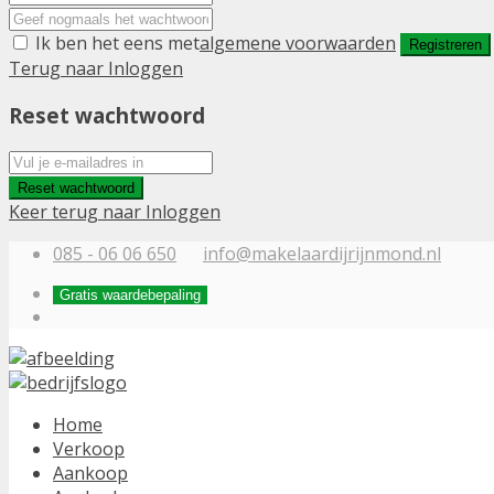
Ik ben het eens met
algemene voorwaarden
Registreren
Terug naar Inloggen
Reset wachtwoord
Reset wachtwoord
Keer terug naar Inloggen
085 - 06 06 650
info@makelaardijrijnmond.nl
Gratis waardebepaling
Home
Verkoop
Aankoop