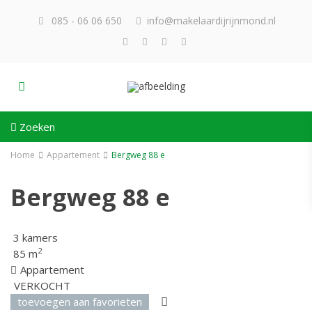
085 - 06 06 650
info@makelaardijrijnmond.nl
Zoeken
Home
Appartement
Bergweg 88 e
Bergweg 88 e
3 kamers
2
85 m
Appartement
VERKOCHT
toevoegen aan favorieten