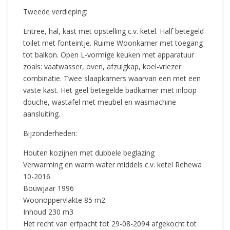
Tweede verdieping:
Entree, hal, kast met opstelling c.v. ketel. Half betegeld
toilet met fonteintje. Ruime Woonkamer met toegang
tot balkon. Open L-vormige keuken met apparatuur
zoals: vaatwasser, oven, afzuigkap, koel-vriezer
combinatie. Twee slaapkamers waarvan een met een
vaste kast. Het geel betegelde badkamer met inloop
douche, wastafel met meubel en wasmachine
aansluiting.
Bijzonderheden:
Houten kozijnen met dubbele beglazing
Verwarming en warm water middels c.v. ketel Rehewa
10-2016.
Bouwjaar 1996
Woonoppervlakte 85 m2
Inhoud 230 m3
Het recht van erfpacht tot 29-08-2094 afgekocht tot