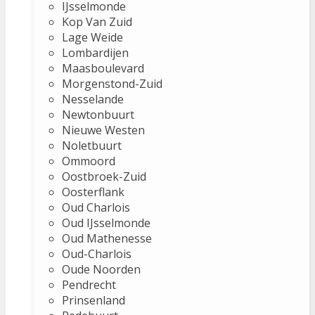
IJsselmonde
Kop Van Zuid
Lage Weide
Lombardijen
Maasboulevard
Morgenstond-Zuid
Nesselande
Newtonbuurt
Nieuwe Westen
Noletbuurt
Ommoord
Oostbroek-Zuid
Oosterflank
Oud Charlois
Oud IJsselmonde
Oud Mathenesse
Oud-Charlois
Oude Noorden
Pendrecht
Prinsenland