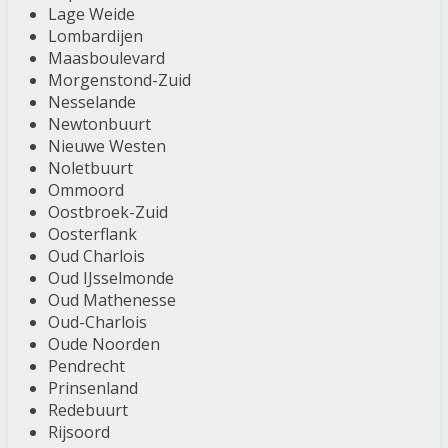
Lage Weide
Lombardijen
Maasboulevard
Morgenstond-Zuid
Nesselande
Newtonbuurt
Nieuwe Westen
Noletbuurt
Ommoord
Oostbroek-Zuid
Oosterflank
Oud Charlois
Oud IJsselmonde
Oud Mathenesse
Oud-Charlois
Oude Noorden
Pendrecht
Prinsenland
Redebuurt
Rijsoord