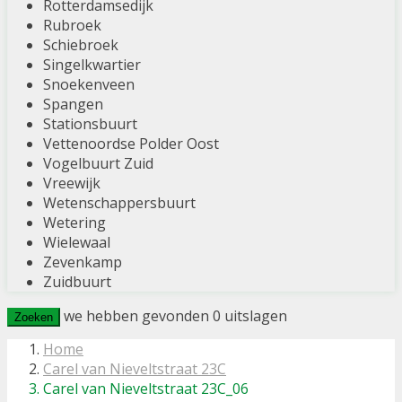
Rotterdamsedijk
Rubroek
Schiebroek
Singelkwartier
Snoekenveen
Spangen
Stationsbuurt
Vettenoordse Polder Oost
Vogelbuurt Zuid
Vreewijk
Wetenschappersbuurt
Wetering
Wielewaal
Zevenkamp
Zuidbuurt
we hebben gevonden
0
uitslagen
Zoeken
Home
Carel van Nieveltstraat 23C
Carel van Nieveltstraat 23C_06