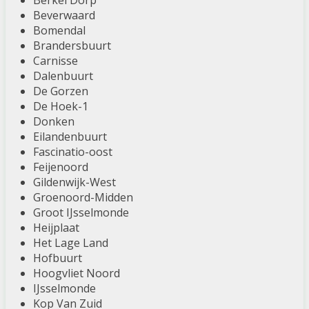
Berkel Dorp
Beverwaard
Bomendal
Brandersbuurt
Carnisse
Dalenbuurt
De Gorzen
De Hoek-1
Donken
Eilandenbuurt
Fascinatio-oost
Feijenoord
Gildenwijk-West
Groenoord-Midden
Groot IJsselmonde
Heijplaat
Het Lage Land
Hofbuurt
Hoogvliet Noord
IJsselmonde
Kop Van Zuid