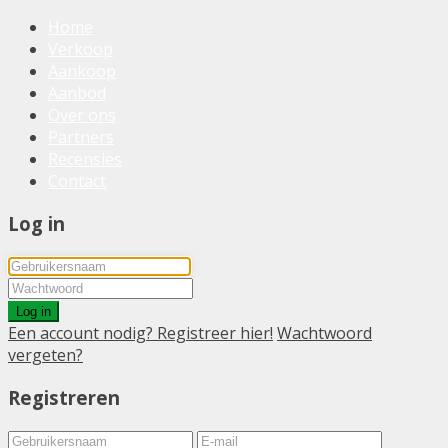
Home
Verkoop
Aankoop
Aanbod
Over ons
Partners
Recensies
Contact
Log in
Log in
Een account nodig? Registreer hier!
Wachtwoord
vergeten?
Registreren