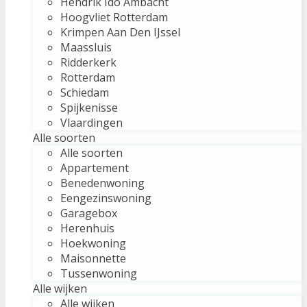
Hendrik Ido Ambacht
Hoogvliet Rotterdam
Krimpen Aan Den IJssel
Maassluis
Ridderkerk
Rotterdam
Schiedam
Spijkenisse
Vlaardingen
Alle soorten
Alle soorten
Appartement
Benedenwoning
Eengezinswoning
Garagebox
Herenhuis
Hoekwoning
Maisonnette
Tussenwoning
Alle wijken
Alle wijken