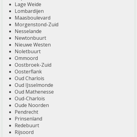
Lage Weide
Lombardijen
Maasboulevard
Morgenstond-Zuid
Nesselande
Newtonbuurt
Nieuwe Westen
Noletbuurt
Ommoord
Oostbroek-Zuid
Oosterflank
Oud Charlois
Oud IJsselmonde
Oud Mathenesse
Oud-Charlois
Oude Noorden
Pendrecht
Prinsenland
Redebuurt
Rijsoord