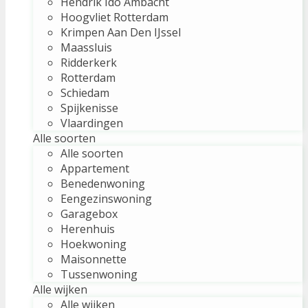
Hendrik Ido Ambacht
Hoogvliet Rotterdam
Krimpen Aan Den IJssel
Maassluis
Ridderkerk
Rotterdam
Schiedam
Spijkenisse
Vlaardingen
Alle soorten
Alle soorten
Appartement
Benedenwoning
Eengezinswoning
Garagebox
Herenhuis
Hoekwoning
Maisonnette
Tussenwoning
Alle wijken
Alle wijken