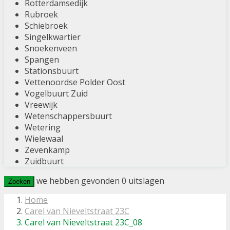
Rotterdamsedijk
Rubroek
Schiebroek
Singelkwartier
Snoekenveen
Spangen
Stationsbuurt
Vettenoordse Polder Oost
Vogelbuurt Zuid
Vreewijk
Wetenschappersbuurt
Wetering
Wielewaal
Zevenkamp
Zuidbuurt
we hebben gevonden
0
uitslagen
Zoeken
Home
Carel van Nieveltstraat 23C
Carel van Nieveltstraat 23C_08