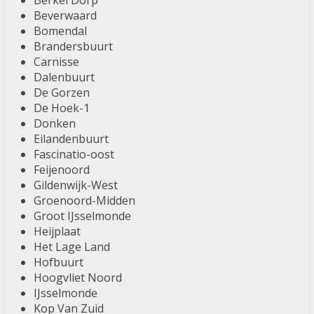
Berkel Dorp
Beverwaard
Bomendal
Brandersbuurt
Carnisse
Dalenbuurt
De Gorzen
De Hoek-1
Donken
Eilandenbuurt
Fascinatio-oost
Feijenoord
Gildenwijk-West
Groenoord-Midden
Groot IJsselmonde
Heijplaat
Het Lage Land
Hofbuurt
Hoogvliet Noord
IJsselmonde
Kop Van Zuid