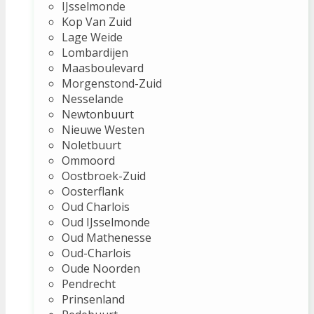
IJsselmonde
Kop Van Zuid
Lage Weide
Lombardijen
Maasboulevard
Morgenstond-Zuid
Nesselande
Newtonbuurt
Nieuwe Westen
Noletbuurt
Ommoord
Oostbroek-Zuid
Oosterflank
Oud Charlois
Oud IJsselmonde
Oud Mathenesse
Oud-Charlois
Oude Noorden
Pendrecht
Prinsenland