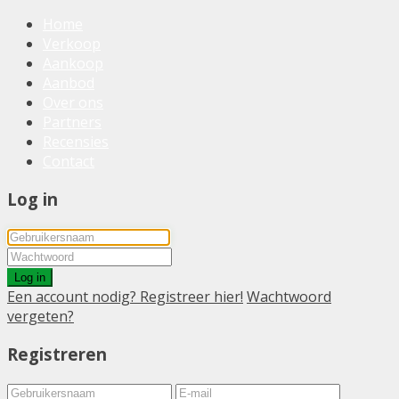
Home
Verkoop
Aankoop
Aanbod
Over ons
Partners
Recensies
Contact
Log in
Log in
Een account nodig? Registreer hier!
Wachtwoord
vergeten?
Registreren