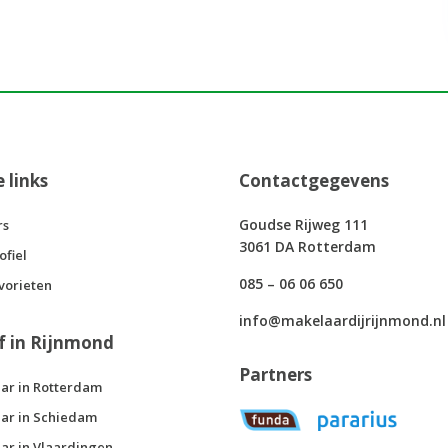
e links
Contactgegevens
Goudse Rijweg 111
rs
3061 DA Rotterdam
ofiel
085 – 06 06 650
vorieten
info@makelaardijrijnmond.nl
f in Rijnmond
Partners
ar in Rotterdam
ar in Schiedam
ar in Vlaardingen