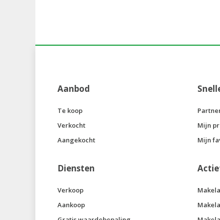
Aanbod
Snell
Te koop
Partne
Verkocht
Mijn pr
Aangekocht
Mijn fa
Diensten
Actie
Verkoop
Makela
Aankoop
Makela
Gratis waardebepaling
Makela