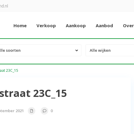
d.nl
Home
Verkoop
Aankoop
Aanbod
Over
lle soorten
Alle wijken
raat 23C_15
straat 23C_15
ptember 2021
0