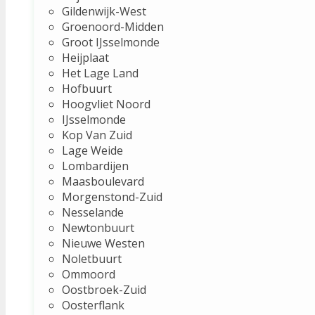
Gildenwijk-West
Groenoord-Midden
Groot IJsselmonde
Heijplaat
Het Lage Land
Hofbuurt
Hoogvliet Noord
IJsselmonde
Kop Van Zuid
Lage Weide
Lombardijen
Maasboulevard
Morgenstond-Zuid
Nesselande
Newtonbuurt
Nieuwe Westen
Noletbuurt
Ommoord
Oostbroek-Zuid
Oosterflank