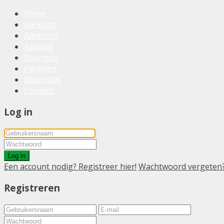
Home
Verkoop
Aankoop
Aanbod
Over ons
Partners
Recensies
Contact
Log in
Log in
Een account nodig? Registreer hier!
Wachtwoord vergeten
Registreren