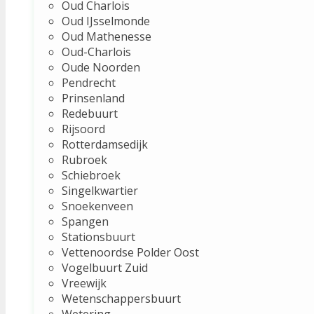
Oud Charlois
Oud IJsselmonde
Oud Mathenesse
Oud-Charlois
Oude Noorden
Pendrecht
Prinsenland
Redebuurt
Rijsoord
Rotterdamsedijk
Rubroek
Schiebroek
Singelkwartier
Snoekenveen
Spangen
Stationsbuurt
Vettenoordse Polder Oost
Vogelbuurt Zuid
Vreewijk
Wetenschappersbuurt
Wetering