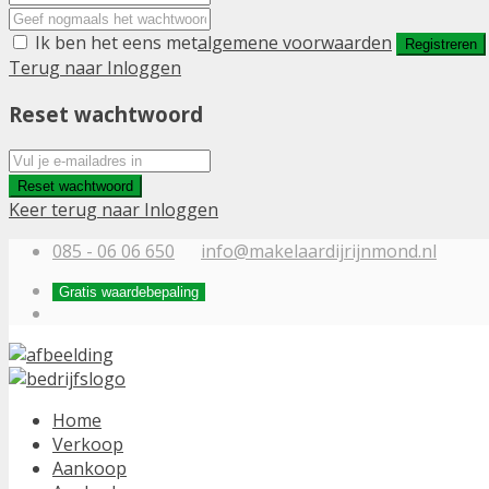
Ik ben het eens met
algemene voorwaarden
Registreren
Terug naar Inloggen
Reset wachtwoord
Reset wachtwoord
Keer terug naar Inloggen
085 - 06 06 650
info@makelaardijrijnmond.nl
Gratis waardebepaling
Home
Verkoop
Aankoop