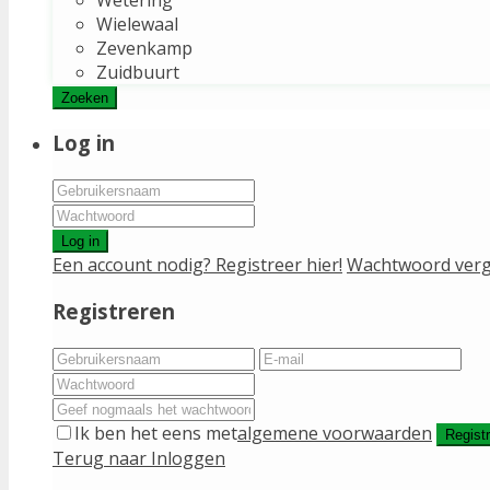
Wielewaal
Zevenkamp
Zuidbuurt
Zoeken
Log in
Log in
Een account nodig? Registreer hier!
Wachtwoord verg
Registreren
Ik ben het eens met
algemene voorwaarden
Regist
Terug naar Inloggen