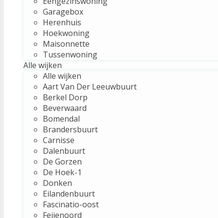
Eengezinswoning
Garagebox
Herenhuis
Hoekwoning
Maisonnette
Tussenwoning
Alle wijken
Alle wijken
Aart Van Der Leeuwbuurt
Berkel Dorp
Beverwaard
Bomendal
Brandersbuurt
Carnisse
Dalenbuurt
De Gorzen
De Hoek-1
Donken
Eilandenbuurt
Fascinatio-oost
Feijenoord