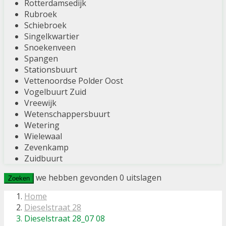
Rotterdamsedijk
Rubroek
Schiebroek
Singelkwartier
Snoekenveen
Spangen
Stationsbuurt
Vettenoordse Polder Oost
Vogelbuurt Zuid
Vreewijk
Wetenschappersbuurt
Wetering
Wielewaal
Zevenkamp
Zuidbuurt
we hebben gevonden
0
uitslagen
Zoeken
Home
Dieselstraat 28
Dieselstraat 28_07 08