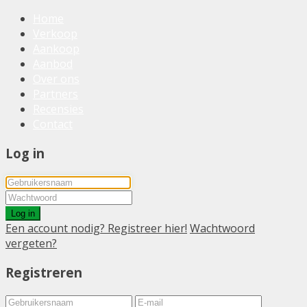
Home
Verkoop
Aankoop
Aanbod
Over ons
Partners
Recensies
Contact
Log in
Log in
Een account nodig? Registreer hier!
Wachtwoord
vergeten?
Registreren