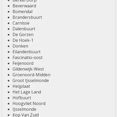
Berkel Dorp
Beverwaard
Bomendal
Brandersbuurt
Carnisse
Dalenbuurt
De Gorzen
De Hoek-1
Donken
Eilandenbuurt
Fascinatio-oost
Feijenoord
Gildenwijk-West
Groenoord-Midden
Groot IJsselmonde
Heijplaat
Het Lage Land
Hofbuurt
Hoogvliet Noord
IJsselmonde
Kop Van Zuid