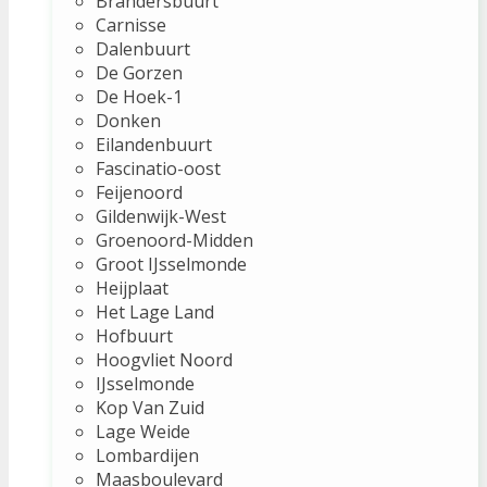
Brandersbuurt
Carnisse
Dalenbuurt
De Gorzen
De Hoek-1
Donken
Eilandenbuurt
Fascinatio-oost
Feijenoord
Gildenwijk-West
Groenoord-Midden
Groot IJsselmonde
Heijplaat
Het Lage Land
Hofbuurt
Hoogvliet Noord
IJsselmonde
Kop Van Zuid
Lage Weide
Lombardijen
Maasboulevard