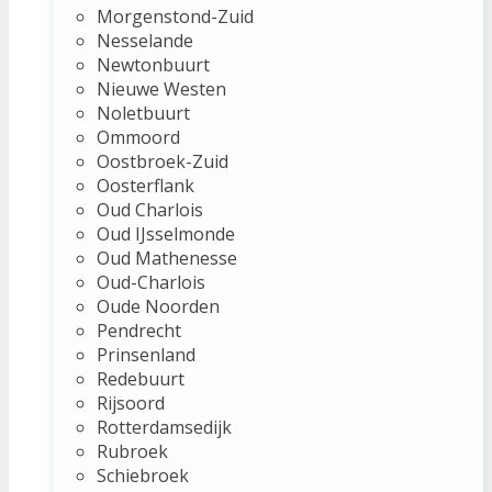
Morgenstond-Zuid
Nesselande
Newtonbuurt
Nieuwe Westen
Noletbuurt
Ommoord
Oostbroek-Zuid
Oosterflank
Oud Charlois
Oud IJsselmonde
Oud Mathenesse
Oud-Charlois
Oude Noorden
Pendrecht
Prinsenland
Redebuurt
Rijsoord
Rotterdamsedijk
Rubroek
Schiebroek