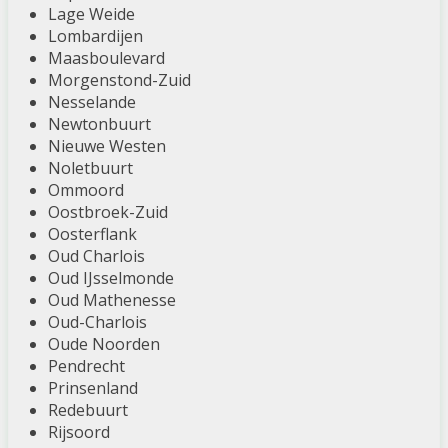
Lage Weide
Lombardijen
Maasboulevard
Morgenstond-Zuid
Nesselande
Newtonbuurt
Nieuwe Westen
Noletbuurt
Ommoord
Oostbroek-Zuid
Oosterflank
Oud Charlois
Oud IJsselmonde
Oud Mathenesse
Oud-Charlois
Oude Noorden
Pendrecht
Prinsenland
Redebuurt
Rijsoord