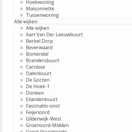
Hoekwoning
Maisonnette
Tussenwoning
Alle wijken
Alle wijken
Aart Van Der Leeuwbuurt
Berkel Dorp
Beverwaard
Bomendal
Brandersbuurt
Carnisse
Dalenbuurt
De Gorzen
De Hoek-1
Donken
Eilandenbuurt
Fascinatio-oost
Feijenoord
Gildenwijk-West
Groenoord-Midden
Groot IJsselmonde