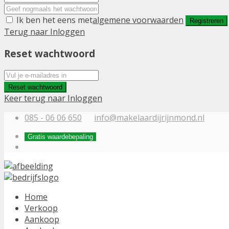
Ik ben het eens met
algemene voorwaarden
Registreren
Terug naar Inloggen
Reset wachtwoord
Reset wachtwoord
Keer terug naar Inloggen
085 - 06 06 650
info@makelaardijrijnmond.nl
Gratis waardebepaling
Home
Verkoop
Aankoop