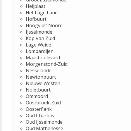
Heijplaat
Het Lage Land
Hofbuurt
Hoogvliet Noord
IJsselmonde
Kop Van Zuid
Lage Weide
Lombardijen
Maasboulevard
Morgenstond-Zuid
Nesselande
Newtonbuurt
Nieuwe Westen
Noletbuurt
Ommoord
Oostbroek-Zuid
Oosterflank
Oud Charlois
Oud IJsselmonde
Oud Mathenesse