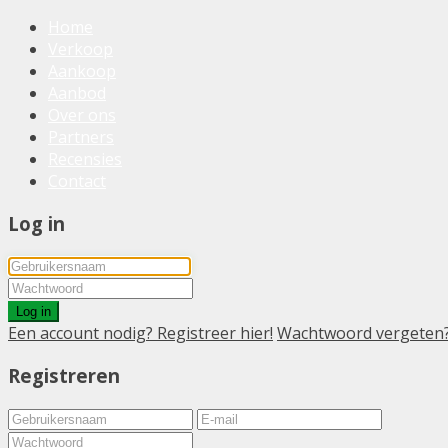
Home
Verkoop
Aankoop
Aanbod
Over ons
Partners
Recensies
Contact
Log in
Log in
Een account nodig? Registreer hier!
Wachtwoord vergeten
Registreren