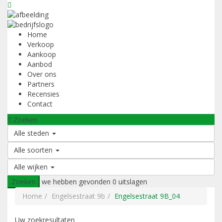
Home
Verkoop
Aankoop
Aanbod
Over ons
Partners
Recensies
Contact
Zoeken
Alle steden
Alle soorten
Alle wijken
Zoeken
we hebben gevonden
0
uitslagen
Home
Engelsestraat 9b
Engelsestraat 9B_04
Uw zoekresultaten