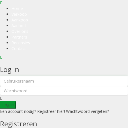
Home
Verkoop
Aankoop
Aanbod
Over ons
Partners
Recensies
Contact
Log in
Log in
Een account nodig? Registreer hier!
Wachtwoord vergeten?
Registreren