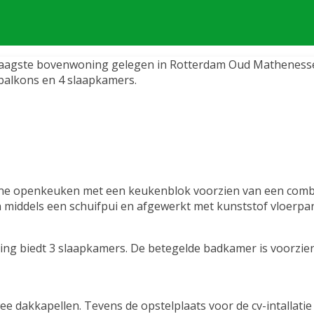
laagste bovenwoning gelegen in Rotterdam Oud Mathenesse di
balkons en 4 slaapkamers.
rne openkeuken met een keukenblok voorzien van een combi
n middels een schuifpui en afgewerkt met kunststof vloerpa
ping biedt 3 slaapkamers. De betegelde badkamer is voorzi
ee dakkapellen. Tevens de opstelplaats voor de cv-intallati