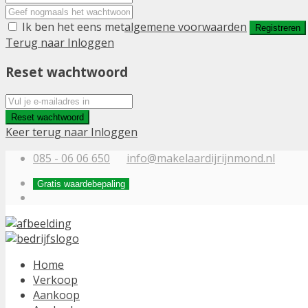
Ik ben het eens met
algemene voorwaarden
Registreren
Terug naar Inloggen
Reset wachtwoord
Reset wachtwoord
Keer terug naar Inloggen
085 - 06 06 650
info@makelaardijrijnmond.nl
Gratis waardebepaling
Home
Verkoop
Aankoop