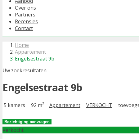
Aanbod
Over ons
Partners
Recensies
Contact
Home
Appartement
Engelsestraat 9b
Uw zoekresultaten
Engelsestraat 9b
2
5 kamers
92 m
Appartement
VERKOCHT
toevoege
Bezichtiging aanvragen
Verkocht