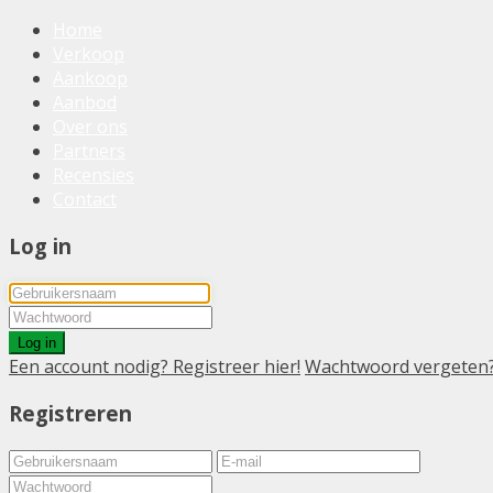
Home
Verkoop
Aankoop
Aanbod
Over ons
Partners
Recensies
Contact
Log in
Log in
Een account nodig? Registreer hier!
Wachtwoord vergeten
Registreren