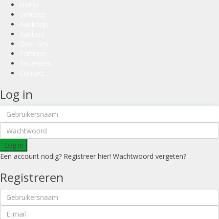
Home
Verkoop
Aankoop
Aanbod
Over ons
Partners
Recensies
Contact
Log in
Log in
Een account nodig? Registreer hier!
Wachtwoord vergeten?
Registreren