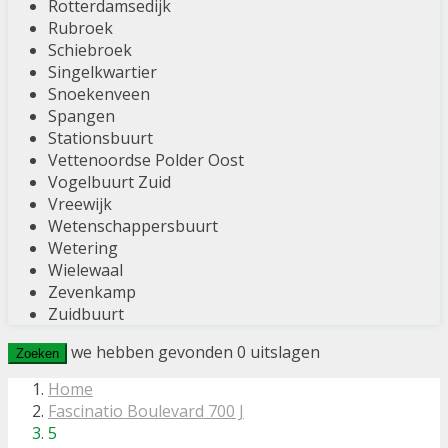
Rotterdamsedijk
Rubroek
Schiebroek
Singelkwartier
Snoekenveen
Spangen
Stationsbuurt
Vettenoordse Polder Oost
Vogelbuurt Zuid
Vreewijk
Wetenschappersbuurt
Wetering
Wielewaal
Zevenkamp
Zuidbuurt
we hebben gevonden
0
uitslagen
Zoeken
Home
Fascinatio Boulevard 700 J
5