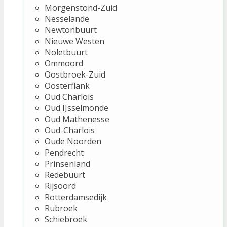
Morgenstond-Zuid
Nesselande
Newtonbuurt
Nieuwe Westen
Noletbuurt
Ommoord
Oostbroek-Zuid
Oosterflank
Oud Charlois
Oud IJsselmonde
Oud Mathenesse
Oud-Charlois
Oude Noorden
Pendrecht
Prinsenland
Redebuurt
Rijsoord
Rotterdamsedijk
Rubroek
Schiebroek