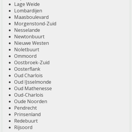
Lage Weide
Lombardijen
Maasboulevard
Morgenstond-Zuid
Nesselande
Newtonbuurt
Nieuwe Westen
Noletbuurt
Ommoord
Oostbroek-Zuid
Oosterflank
Oud Charlois
Oud IJsselmonde
Oud Mathenesse
Oud-Charlois
Oude Noorden
Pendrecht
Prinsenland
Redebuurt
Rijsoord