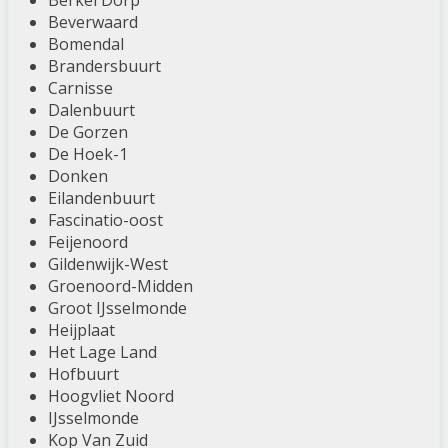
Berkel Dorp
Beverwaard
Bomendal
Brandersbuurt
Carnisse
Dalenbuurt
De Gorzen
De Hoek-1
Donken
Eilandenbuurt
Fascinatio-oost
Feijenoord
Gildenwijk-West
Groenoord-Midden
Groot IJsselmonde
Heijplaat
Het Lage Land
Hofbuurt
Hoogvliet Noord
IJsselmonde
Kop Van Zuid