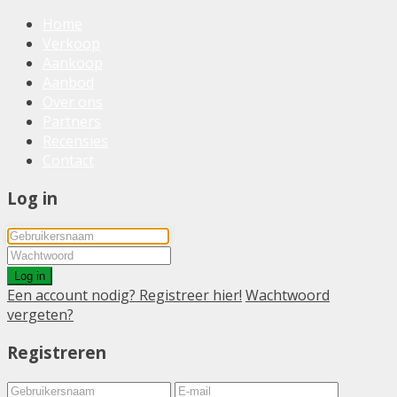
Home
Verkoop
Aankoop
Aanbod
Over ons
Partners
Recensies
Contact
Log in
Log in
Een account nodig? Registreer hier!
Wachtwoord
vergeten?
Registreren