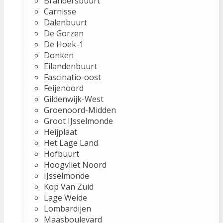
Brandersbuurt
Carnisse
Dalenbuurt
De Gorzen
De Hoek-1
Donken
Eilandenbuurt
Fascinatio-oost
Feijenoord
Gildenwijk-West
Groenoord-Midden
Groot IJsselmonde
Heijplaat
Het Lage Land
Hofbuurt
Hoogvliet Noord
IJsselmonde
Kop Van Zuid
Lage Weide
Lombardijen
Maasboulevard