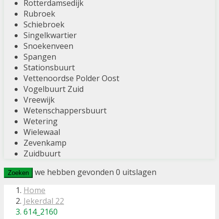
Rotterdamsedijk
Rubroek
Schiebroek
Singelkwartier
Snoekenveen
Spangen
Stationsbuurt
Vettenoordse Polder Oost
Vogelbuurt Zuid
Vreewijk
Wetenschappersbuurt
Wetering
Wielewaal
Zevenkamp
Zuidbuurt
we hebben gevonden
0
uitslagen
Zoeken
Home
Jekerdal 22
614_2160