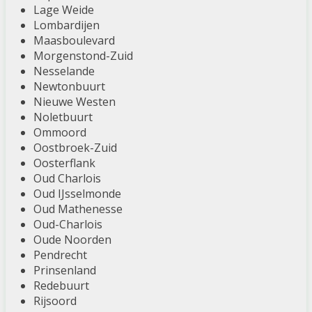
Lage Weide
Lombardijen
Maasboulevard
Morgenstond-Zuid
Nesselande
Newtonbuurt
Nieuwe Westen
Noletbuurt
Ommoord
Oostbroek-Zuid
Oosterflank
Oud Charlois
Oud IJsselmonde
Oud Mathenesse
Oud-Charlois
Oude Noorden
Pendrecht
Prinsenland
Redebuurt
Rijsoord