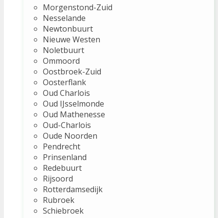
Morgenstond-Zuid
Nesselande
Newtonbuurt
Nieuwe Westen
Noletbuurt
Ommoord
Oostbroek-Zuid
Oosterflank
Oud Charlois
Oud IJsselmonde
Oud Mathenesse
Oud-Charlois
Oude Noorden
Pendrecht
Prinsenland
Redebuurt
Rijsoord
Rotterdamsedijk
Rubroek
Schiebroek