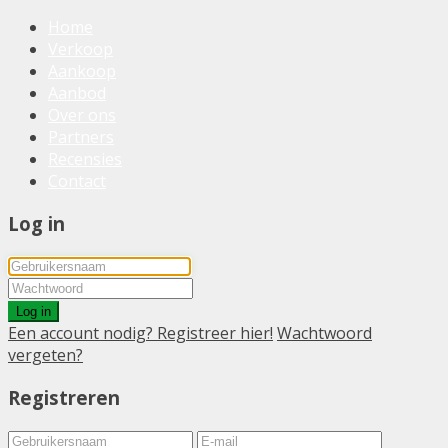
Home
Verkoop
Aankoop
Aanbod
Over ons
Partners
Recensies
Contact
Log in
Log in
Een account nodig? Registreer hier!
Wachtwoord
vergeten?
Registreren