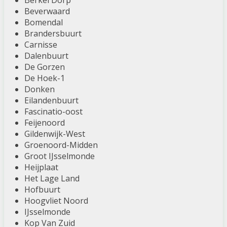
Berkel Dorp
Beverwaard
Bomendal
Brandersbuurt
Carnisse
Dalenbuurt
De Gorzen
De Hoek-1
Donken
Eilandenbuurt
Fascinatio-oost
Feijenoord
Gildenwijk-West
Groenoord-Midden
Groot IJsselmonde
Heijplaat
Het Lage Land
Hofbuurt
Hoogvliet Noord
IJsselmonde
Kop Van Zuid