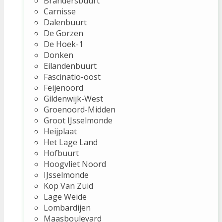
Brandersbuurt
Carnisse
Dalenbuurt
De Gorzen
De Hoek-1
Donken
Eilandenbuurt
Fascinatio-oost
Feijenoord
Gildenwijk-West
Groenoord-Midden
Groot IJsselmonde
Heijplaat
Het Lage Land
Hofbuurt
Hoogvliet Noord
IJsselmonde
Kop Van Zuid
Lage Weide
Lombardijen
Maasboulevard