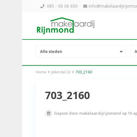
085 - 06 06 650
info@makelaardijrijnmon
Alle steden
A
Home
Jekerdal 22
703_2160
703_2160
Gepost door makelaardijrijnmond op 15 ap