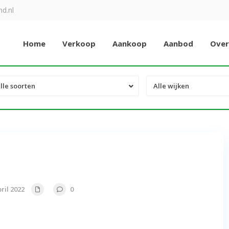
d.nl
Home
Verkoop
Aankoop
Aanbod
Over
lle soorten
Alle wijken
ril 2022
0