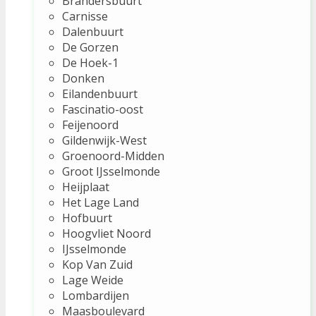
Brandersbuurt
Carnisse
Dalenbuurt
De Gorzen
De Hoek-1
Donken
Eilandenbuurt
Fascinatio-oost
Feijenoord
Gildenwijk-West
Groenoord-Midden
Groot IJsselmonde
Heijplaat
Het Lage Land
Hofbuurt
Hoogvliet Noord
IJsselmonde
Kop Van Zuid
Lage Weide
Lombardijen
Maasboulevard