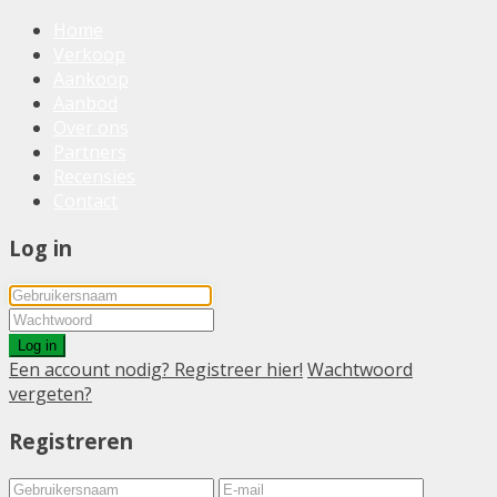
Home
Verkoop
Aankoop
Aanbod
Over ons
Partners
Recensies
Contact
Log in
Log in
Een account nodig? Registreer hier!
Wachtwoord
vergeten?
Registreren