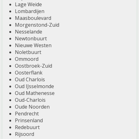
Lage Weide
Lombardijen
Maasboulevard
Morgenstond-Zuid
Nesselande
Newtonbuurt
Nieuwe Westen
Noletbuurt
Ommoord
Oostbroek-Zuid
Oosterflank
Oud Charlois
Oud IJsselmonde
Oud Mathenesse
Oud-Charlois
Oude Noorden
Pendrecht
Prinsenland
Redebuurt
Rijsoord