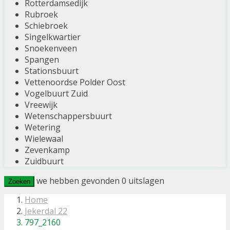
Rotterdamsedijk
Rubroek
Schiebroek
Singelkwartier
Snoekenveen
Spangen
Stationsbuurt
Vettenoordse Polder Oost
Vogelbuurt Zuid
Vreewijk
Wetenschappersbuurt
Wetering
Wielewaal
Zevenkamp
Zuidbuurt
we hebben gevonden
0
uitslagen
Zoeken
Home
Jekerdal 22
797_2160