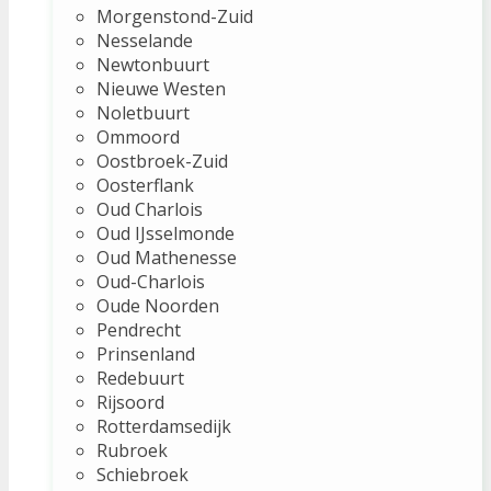
Morgenstond-Zuid
Nesselande
Newtonbuurt
Nieuwe Westen
Noletbuurt
Ommoord
Oostbroek-Zuid
Oosterflank
Oud Charlois
Oud IJsselmonde
Oud Mathenesse
Oud-Charlois
Oude Noorden
Pendrecht
Prinsenland
Redebuurt
Rijsoord
Rotterdamsedijk
Rubroek
Schiebroek