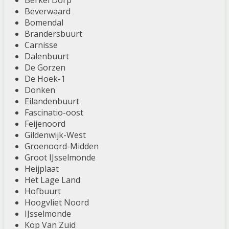
Berkel Dorp
Beverwaard
Bomendal
Brandersbuurt
Carnisse
Dalenbuurt
De Gorzen
De Hoek-1
Donken
Eilandenbuurt
Fascinatio-oost
Feijenoord
Gildenwijk-West
Groenoord-Midden
Groot IJsselmonde
Heijplaat
Het Lage Land
Hofbuurt
Hoogvliet Noord
IJsselmonde
Kop Van Zuid