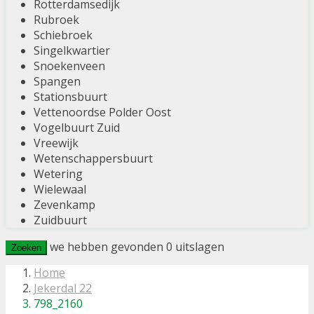
Rotterdamsedijk
Rubroek
Schiebroek
Singelkwartier
Snoekenveen
Spangen
Stationsbuurt
Vettenoordse Polder Oost
Vogelbuurt Zuid
Vreewijk
Wetenschappersbuurt
Wetering
Wielewaal
Zevenkamp
Zuidbuurt
we hebben gevonden
0
uitslagen
Zoeken
Home
Jekerdal 22
798_2160