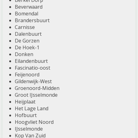
Berkel Dorp
Beverwaard
Bomendal
Brandersbuurt
Carnisse
Dalenbuurt
De Gorzen
De Hoek-1
Donken
Eilandenbuurt
Fascinatio-oost
Feijenoord
Gildenwijk-West
Groenoord-Midden
Groot IJsselmonde
Heijplaat
Het Lage Land
Hofbuurt
Hoogvliet Noord
IJsselmonde
Kop Van Zuid