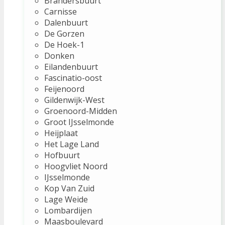
Brandersbuurt
Carnisse
Dalenbuurt
De Gorzen
De Hoek-1
Donken
Eilandenbuurt
Fascinatio-oost
Feijenoord
Gildenwijk-West
Groenoord-Midden
Groot IJsselmonde
Heijplaat
Het Lage Land
Hofbuurt
Hoogvliet Noord
IJsselmonde
Kop Van Zuid
Lage Weide
Lombardijen
Maasboulevard