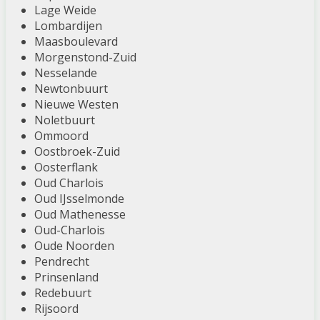
Lage Weide
Lombardijen
Maasboulevard
Morgenstond-Zuid
Nesselande
Newtonbuurt
Nieuwe Westen
Noletbuurt
Ommoord
Oostbroek-Zuid
Oosterflank
Oud Charlois
Oud IJsselmonde
Oud Mathenesse
Oud-Charlois
Oude Noorden
Pendrecht
Prinsenland
Redebuurt
Rijsoord