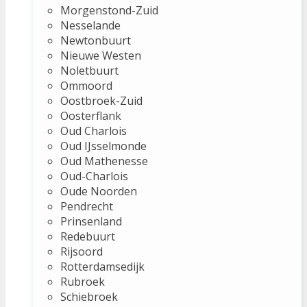
Morgenstond-Zuid
Nesselande
Newtonbuurt
Nieuwe Westen
Noletbuurt
Ommoord
Oostbroek-Zuid
Oosterflank
Oud Charlois
Oud IJsselmonde
Oud Mathenesse
Oud-Charlois
Oude Noorden
Pendrecht
Prinsenland
Redebuurt
Rijsoord
Rotterdamsedijk
Rubroek
Schiebroek