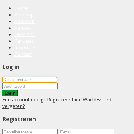
Home
Verkoop
Aankoop
Aanbod
Over ons
Partners
Recensies
Contact
Log in
Log in
Een account nodig? Registreer hier!
Wachtwoord
vergeten?
Registreren