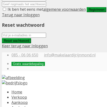
Ik ben het eens met
algemene voorwaarden
Registreren
Terug naar Inloggen
Reset wachtwoord
Reset wachtwoord
Keer terug naar Inloggen
085 - 06 06 650
info@makelaardijrijnmond.nl
Gratis waardebepaling
Home
Verkoop
Aankoop