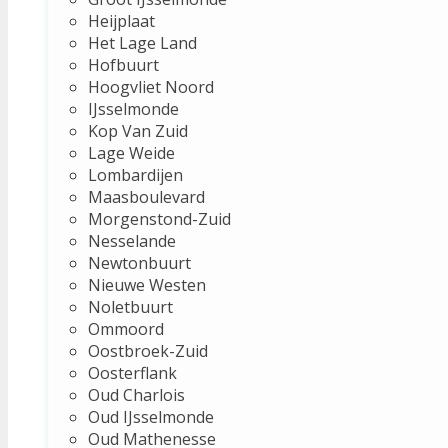
Heijplaat
Het Lage Land
Hofbuurt
Hoogvliet Noord
IJsselmonde
Kop Van Zuid
Lage Weide
Lombardijen
Maasboulevard
Morgenstond-Zuid
Nesselande
Newtonbuurt
Nieuwe Westen
Noletbuurt
Ommoord
Oostbroek-Zuid
Oosterflank
Oud Charlois
Oud IJsselmonde
Oud Mathenesse