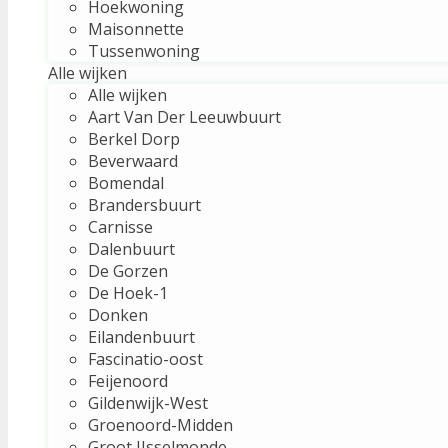
Hoekwoning
Maisonnette
Tussenwoning
Alle wijken
Alle wijken
Aart Van Der Leeuwbuurt
Berkel Dorp
Beverwaard
Bomendal
Brandersbuurt
Carnisse
Dalenbuurt
De Gorzen
De Hoek-1
Donken
Eilandenbuurt
Fascinatio-oost
Feijenoord
Gildenwijk-West
Groenoord-Midden
Groot IJsselmonde