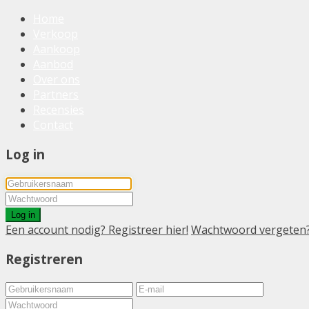
Home
Verkoop
Aankoop
Aanbod
Over ons
Partners
Recensies
Contact
Log in
Log in
Een account nodig? Registreer hier!
Wachtwoord vergeten
Registreren