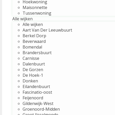
Hoekwoning
Maisonnette
Tussenwoning
Alle wijken
Alle wijken
Aart Van Der Leeuwbuurt
Berkel Dorp
Beverwaard
Bomendal
Brandersbuurt
Carnisse
Dalenbuurt
De Gorzen
De Hoek-1
Donken
Eilandenbuurt
Fascinatio-oost
Feijenoord
Gildenwijk-West
Groenoord-Midden
Groot IJsselmonde