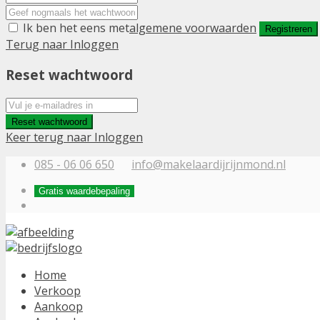
Ik ben het eens met
algemene voorwaarden
Registreren
Terug naar Inloggen
Reset wachtwoord
Reset wachtwoord
Keer terug naar Inloggen
085 - 06 06 650
info@makelaardijrijnmond.nl
Gratis waardebepaling
Home
Verkoop
Aankoop