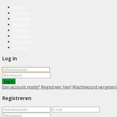
Home
Verkoop
Aankoop
Aanbod
Over ons
Partners
Recensies
Contact
Log in
Log in
Een account nodig? Registreer hier!
Wachtwoord vergeten
Registreren