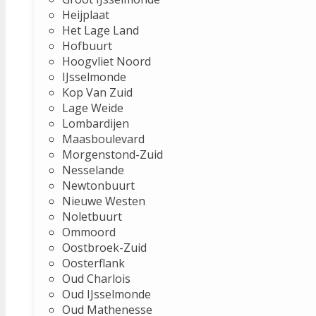
Heijplaat
Het Lage Land
Hofbuurt
Hoogvliet Noord
IJsselmonde
Kop Van Zuid
Lage Weide
Lombardijen
Maasboulevard
Morgenstond-Zuid
Nesselande
Newtonbuurt
Nieuwe Westen
Noletbuurt
Ommoord
Oostbroek-Zuid
Oosterflank
Oud Charlois
Oud IJsselmonde
Oud Mathenesse