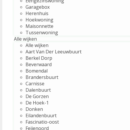
Eengezinswoning
Garagebox
Herenhuis
Hoekwoning
Maisonnette
Tussenwoning
Alle wijken
Alle wijken
Aart Van Der Leeuwbuurt
Berkel Dorp
Beverwaard
Bomendal
Brandersbuurt
Carnisse
Dalenbuurt
De Gorzen
De Hoek-1
Donken
Eilandenbuurt
Fascinatio-oost
Feijenoord