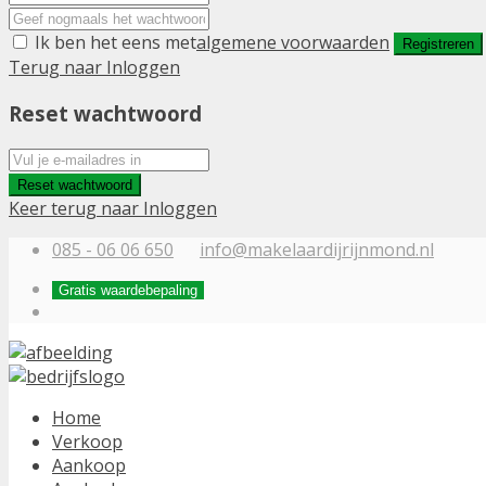
Ik ben het eens met
algemene voorwaarden
Registreren
Terug naar Inloggen
Reset wachtwoord
Reset wachtwoord
Keer terug naar Inloggen
085 - 06 06 650
info@makelaardijrijnmond.nl
Gratis waardebepaling
Home
Verkoop
Aankoop