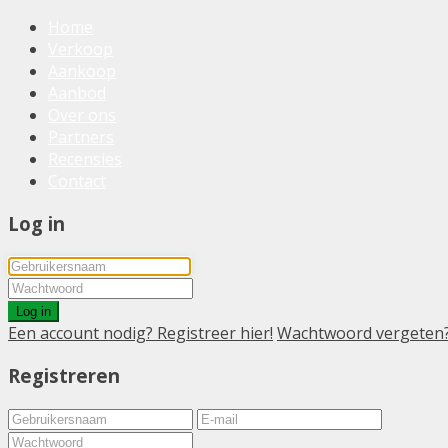
Home
Verkoop
Aankoop
Aanbod
Over ons
Partners
Recensies
Contact
Log in
Log in
Een account nodig? Registreer hier!
Wachtwoord vergeten
Registreren