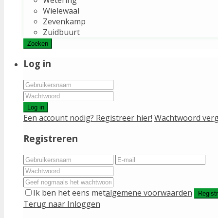
Wielewaal
Zevenkamp
Zuidbuurt
Zoeken
Log in
Log in
Een account nodig? Registreer hier!
Wachtwoord verg
Registreren
Ik ben het eens met
algemene voorwaarden
Regist
Terug naar Inloggen