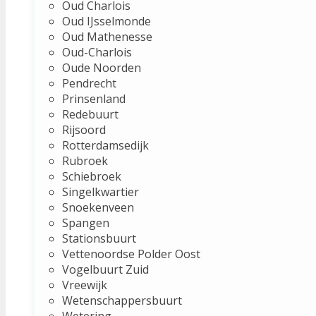
Oud Charlois
Oud IJsselmonde
Oud Mathenesse
Oud-Charlois
Oude Noorden
Pendrecht
Prinsenland
Redebuurt
Rijsoord
Rotterdamsedijk
Rubroek
Schiebroek
Singelkwartier
Snoekenveen
Spangen
Stationsbuurt
Vettenoordse Polder Oost
Vogelbuurt Zuid
Vreewijk
Wetenschappersbuurt
Wetering