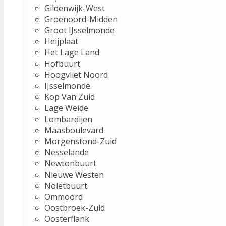
Gildenwijk-West
Groenoord-Midden
Groot IJsselmonde
Heijplaat
Het Lage Land
Hofbuurt
Hoogvliet Noord
IJsselmonde
Kop Van Zuid
Lage Weide
Lombardijen
Maasboulevard
Morgenstond-Zuid
Nesselande
Newtonbuurt
Nieuwe Westen
Noletbuurt
Ommoord
Oostbroek-Zuid
Oosterflank