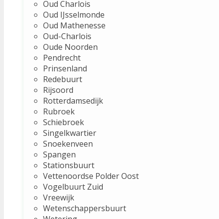
Oud Charlois
Oud IJsselmonde
Oud Mathenesse
Oud-Charlois
Oude Noorden
Pendrecht
Prinsenland
Redebuurt
Rijsoord
Rotterdamsedijk
Rubroek
Schiebroek
Singelkwartier
Snoekenveen
Spangen
Stationsbuurt
Vettenoordse Polder Oost
Vogelbuurt Zuid
Vreewijk
Wetenschappersbuurt
Wetering