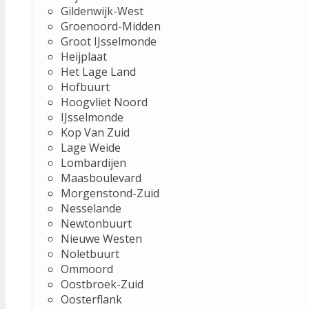
Gildenwijk-West
Groenoord-Midden
Groot IJsselmonde
Heijplaat
Het Lage Land
Hofbuurt
Hoogvliet Noord
IJsselmonde
Kop Van Zuid
Lage Weide
Lombardijen
Maasboulevard
Morgenstond-Zuid
Nesselande
Newtonbuurt
Nieuwe Westen
Noletbuurt
Ommoord
Oostbroek-Zuid
Oosterflank