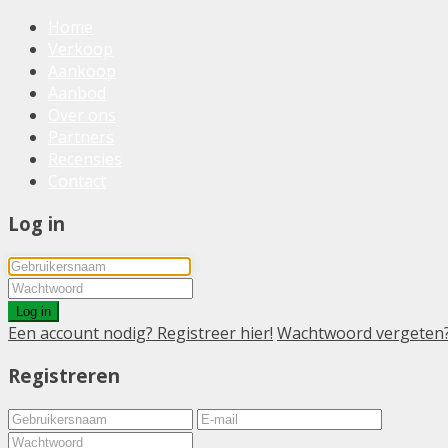
Home
Verkoop
Aankoop
Aanbod
Over ons
Partners
Recensies
Contact
Log in
Log in
Een account nodig? Registreer hier!
Wachtwoord vergeten
Registreren