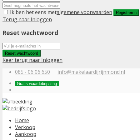
Ik ben het eens met
algemene voorwaarden
Registreren
Terug naar Inloggen
Reset wachtwoord
Reset wachtwoord
Keer terug naar Inloggen
085 - 06 06 650
info@makelaardijrijnmond.nl
Gratis waardebepaling
Home
Verkoop
Aankoop