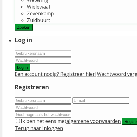
Wielewaal
Zevenkamp
Zuidbuurt
Zoeken
Log in
Log in
Een account nodig? Registreer hier!
Wachtwoord verg
Registreren
Ik ben het eens met
algemene voorwaarden
Regist
Terug naar Inloggen