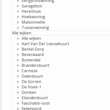
Eengezinswoning
Garagebox
Herenhuis
Hoekwoning
Maisonnette
Tussenwoning
Alle wijken
Alle wijken
Aart Van Der Leeuwbuurt
Berkel Dorp
Beverwaard
Bomendal
Brandersbuurt
Carnisse
Dalenbuurt
De Gorzen
De Hoek-1
Donken
Eilandenbuurt
Fascinatio-oost
Feijenoord